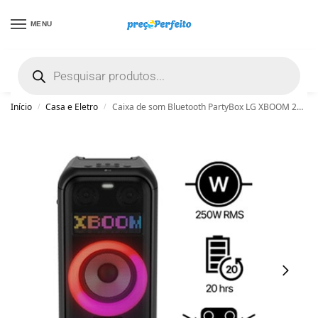
MENU
não encontrou uma boa promoção? Peça
ajuda grátis clicando aqui
Início
Casa e Eletro
Caixa de som Bluetooth PartyBox LG XBOOM 250W RMS, Resistente à água (IPX4), 20 horas de bateria e Visor de Pixel LED – XL7T – XL7T
/
/