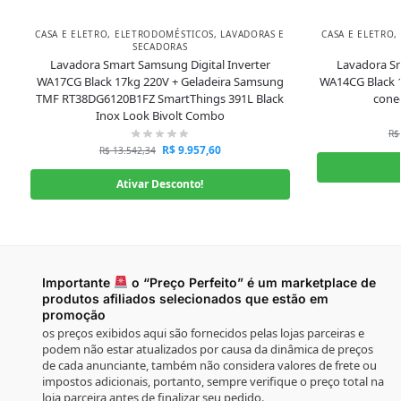
CASA E ELETRO
,
ELETRODOMÉSTICOS
,
LAVADORAS E
CASA E ELETRO
,
SECADORAS
Lavadora Smart Samsung Digital Inverter
Lavadora Sm
WA17CG Black 17kg 220V + Geladeira Samsung
WA14CG Black 
TMF RT38DG6120B1FZ SmartThings 391L Black
cone
Inox Look Bivolt Combo
R$
R$
9.957,60
R$
13.542,34
Ativar Desconto!
Importante
o “Preço Perfeito” é um marketplace de
produtos afiliados selecionados que estão em
promoção
os preços exibidos aqui são fornecidos pelas lojas parceiras e
podem não estar atualizados por causa da dinâmica de preços
de cada anunciante, também não considera valores de frete ou
impostos adicionais, portanto, sempre verifique o preço total na
loja parceira antes de finalizar seu pedido.