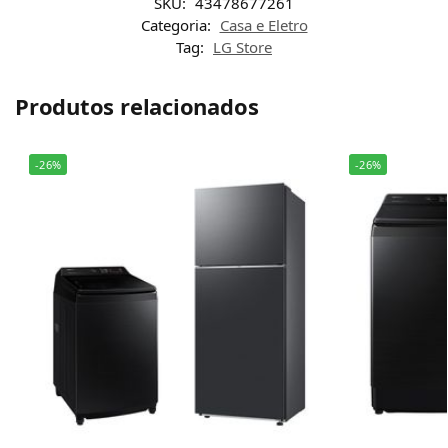
SKU:
43478677261
Categoria:
Casa e Eletro
Tag:
LG Store
Produtos relacionados
-26%
-26%