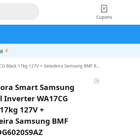
Cupons
ui
deira Samsung BMF RB50DG6020S9AZ SmartThings 462L Inox Look 127v Combo
ora Smart Samsung
al Inverter WA17CG
 17kg 127V +
eira Samsung BMF
DG6020S9AZ