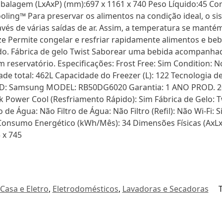
alagem (LxAxP) (mm):697 x 1161 x 740 Peso Líquido:45 Co
ling™ Para preservar os alimentos na condição ideal, o si
és de várias saídas de ar. Assim, a temperatura se manté
e Permite congelar e resfriar rapidamente alimentos e beb
ido. Fábrica de gelo Twist Saborear uma bebida acompanha
um reservatório. Especificações: Frost Free: Sim Conditio
total: 462L Capacidade do Freezer (L): 122 Tecnologia de
RAND: Samsung MODEL: RB50DG6020 Garantia: 1 ANO PROD.
k Power Cool (Resfriamento Rápido): Sim Fábrica de Gelo:
e Água: Não Filtro de Água: Não Filtro (Refil): Não Wi-Fi: 
Consumo Energético (kWh/Mês): 34 Dimensões Físicas (AxLx
 x 745
Casa e Eletro
,
Eletrodomésticos
,
Lavadoras e Secadoras