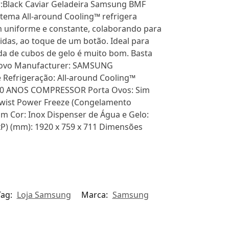
r:Black Caviar Geladeira Samsung BMF
stema All-around Cooling™ refrigera
m uniforme e constante, colaborando para
idas, ao toque de um botão. Ideal para
da de cubos de gelo é muito bom. Basta
n: Novo Manufacturer: SAMSUNG
 Refrigeração: All-around Cooling™
 20 ANOS COMPRESSOR Porta Ovos: Sim
 Twist Power Freeze (Congelamento
Sim Cor: Inox Dispenser de Água e Gelo:
P) (mm): 1920 x 759 x 711 Dimensões
Tag:
Loja Samsung
Marca:
Samsung