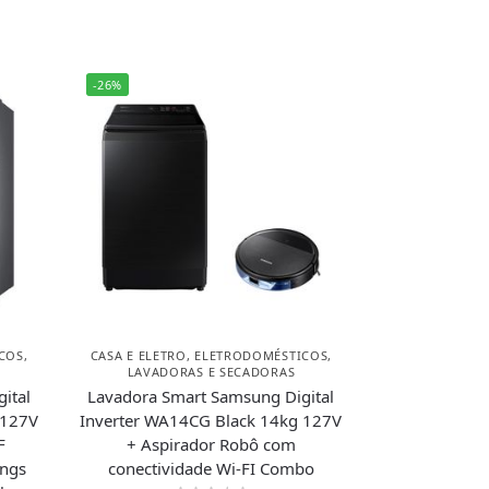
-26%
COS
,
CASA E ELETRO
,
ELETRODOMÉSTICOS
,
LAVADORAS E SECADORAS
ital
Lavadora Smart Samsung Digital
 127V
Inverter WA14CG Black 14kg 127V
F
+ Aspirador Robô com
ngs
conectividade Wi-FI Combo