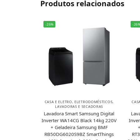
Produtos relacionados
-26%
-26
CASA E ELETRO
,
ELETRODOMÉSTICOS
,
CAS
LAVADORAS E SECADORAS
Lavadora Smart Samsung Digital
Lav
Inverter WA14CG Black 14kg 220V
Inve
+ Geladeira Samsung BMF
RB50DG6020S9BZ SmartThings
RT3