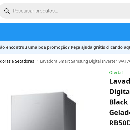
ão encontrou uma boa promoção? Peça
ajuda grátis clicando aq
doras e Secadoras
Lavadora Smart Samsung Digital Inverter WA17CG Black 17kg 127V + Gela
/
Oferta!
Lavad
Digit
Black
Gelad
RB50