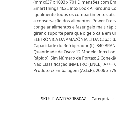
(mm):637 x 1093 x 701 Dimensões com Emb
SmartThings 462L Inox Look All-around Coo
igualmente todos os compartimentos atrav
a conservação dos alimentos. Power Freez
congelar alimentos e fazer gelo mais ráp
girar o suporte para que o gelo caia em 
ELETRÔNICA DA AMAZÔNIA LTDA Capacidade 
Capacidade do Refrigerador (L): 340 B
Quantidade de Ovos: 12 Modelo: Inox Loo
Rápido): Sim Número de Portas: 2 Conexão d
Não Classificação INMETRO (ENCE): A+++ 
Produto c/ Embalagem (AxLxP): 2006 x 775
SKU:
F-WA17AZRB50AZ
Categorias: