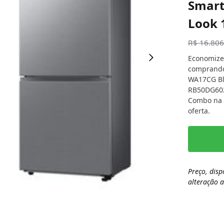
Smart
Look 
R$
16.806
Economize
comprando
WA17CG Bl
RB50DG602
Combo na l
oferta.
Preço, disp
alteração 