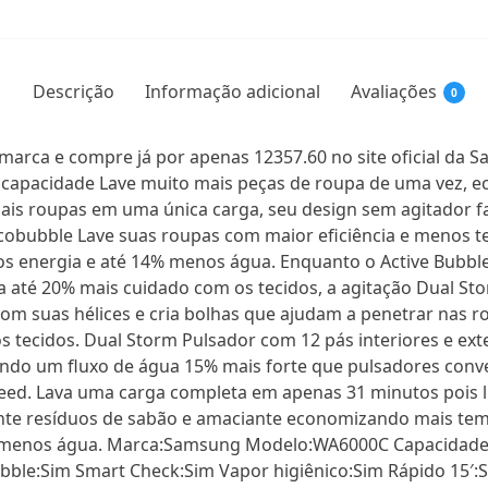
Descrição
Informação adicional
Avaliações
0
marca e compre já por apenas 12357.60 no site oficial da
r capacidade Lave muito mais peças de roupa de uma vez, 
s roupas em uma única carga, seu design sem agitador fac
cobubble Lave suas roupas com maior eficiência e menos 
os energia e até 14% menos água. Enquanto o Active Bubble
 até 20% mais cuidado com os tecidos, a agitação Dual Stor
com suas hélices e cria bolhas que ajudam a penetrar nas r
 tecidos. Dual Storm Pulsador com 12 pás interiores e ex
ndo um fluxo de água 15% mais forte que pulsadores conv
eed. Lava uma carga completa em apenas 31 minutos pois l
nte resíduos de sabão e amaciante economizando mais tem
 menos água. Marca:Samsung Modelo:WA6000C Capacidade d
bble:Sim Smart Check:Sim Vapor higiênico:Sim Rápido 15′: