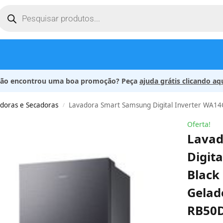
ão encontrou uma boa promoção? Peça
ajuda grátis clicando aq
doras e Secadoras
Lavadora Smart Samsung Digital Inverter WA14CG Black 14kg 127V + Geladei
/
Oferta!
Lavad
Digit
Black
Gelad
RB50