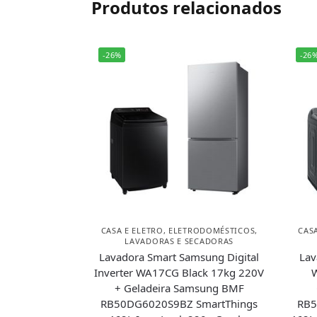
Produtos relacionados
-26%
-26
CASA E ELETRO
,
ELETRODOMÉSTICOS
,
CAS
LAVADORAS E SECADORAS
Lavadora Smart Samsung Digital
Lav
Inverter WA17CG Black 17kg 220V
W
+ Geladeira Samsung BMF
RB50DG6020S9BZ SmartThings
RB5