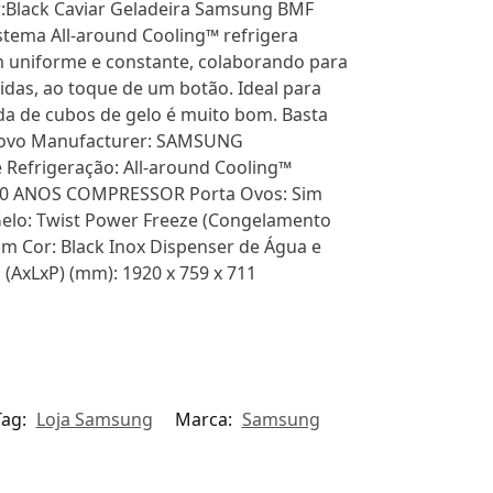
r:Black Caviar Geladeira Samsung BMF
stema All-around Cooling™ refrigera
m uniforme e constante, colaborando para
idas, ao toque de um botão. Ideal para
da de cubos de gelo é muito bom. Basta
n: Novo Manufacturer: SAMSUNG
 Refrigeração: All-around Cooling™
 20 ANOS COMPRESSOR Porta Ovos: Sim
Gelo: Twist Power Freeze (Congelamento
Sim Cor: Black Inox Dispenser de Água e
(AxLxP) (mm): 1920 x 759 x 711
Tag:
Loja Samsung
Marca:
Samsung