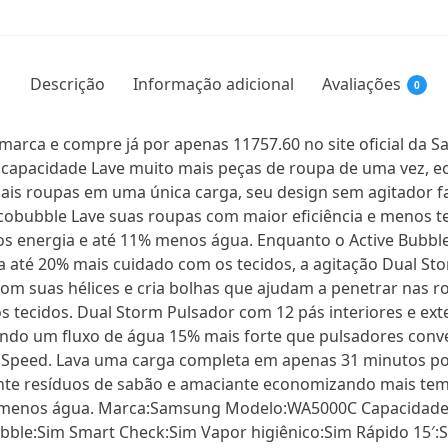
Descrição
Informação adicional
Avaliações
0
marca e compre já por apenas 11757.60 no site oficial da
r capacidade Lave muito mais peças de roupa de uma vez, 
s roupas em uma única carga, seu design sem agitador fac
cobubble Lave suas roupas com maior eficiência e menos 
os energia e até 11% menos água. Enquanto o Active Bubble
 até 20% mais cuidado com os tecidos, a agitação Dual Stor
com suas hélices e cria bolhas que ajudam a penetrar nas r
 tecidos. Dual Storm Pulsador com 12 pás interiores e ex
ndo um fluxo de água 15% mais forte que pulsadores conv
 Speed. Lava uma carga completa em apenas 31 minutos poi
nte resíduos de sabão e amaciante economizando mais tem
 menos água. Marca:Samsung Modelo:WA5000C Capacidade d
bble:Sim Smart Check:Sim Vapor higiênico:Sim Rápido 15′: