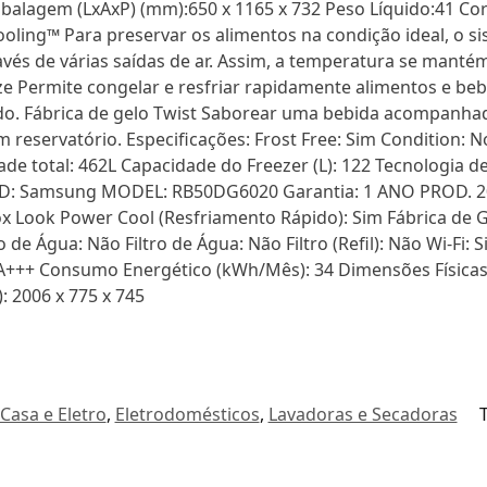
alagem (LxAxP) (mm):650 x 1165 x 732 Peso Líquido:41 Co
oling™ Para preservar os alimentos na condição ideal, o si
és de várias saídas de ar. Assim, a temperatura se manté
e Permite congelar e resfriar rapidamente alimentos e beb
ido. Fábrica de gelo Twist Saborear uma bebida acompanha
um reservatório. Especificações: Frost Free: Sim Conditio
total: 462L Capacidade do Freezer (L): 122 Tecnologia de
RAND: Samsung MODEL: RB50DG6020 Garantia: 1 ANO PROD.
x Look Power Cool (Resfriamento Rápido): Sim Fábrica de 
e Água: Não Filtro de Água: Não Filtro (Refil): Não Wi-Fi: 
A+++ Consumo Energético (kWh/Mês): 34 Dimensões Físicas 
 2006 x 775 x 745
Casa e Eletro
,
Eletrodomésticos
,
Lavadoras e Secadoras