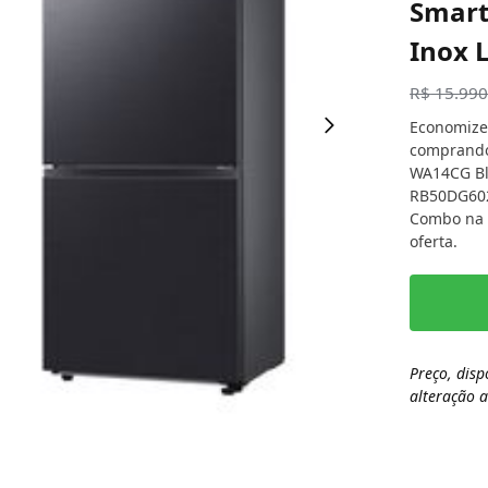
Smart
Inox 
R$
15.990
Economize
comprando
WA14CG Bl
RB50DG602
Combo na l
oferta.
Preço, disp
alteração 