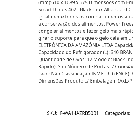
(mm):610 x 1089 x 675 Dimensões com Emb
SmartThings 462L Black Inox All-around Co
igualmente todos os compartimentos atrav
a conservação dos alimentos. Power Freez
congelar alimentos e fazer gelo mais ráp
girar o suporte para que o gelo caia em 
ELETRÔNICA DA AMAZÔNIA LTDA Capacidade 
Capacidade do Refrigerador (L): 340 B
Quantidade de Ovos: 12 Modelo: Black Ino
Rápido): Sim Número de Portas: 2 Conexão d
Gelo: Não Classificação INMETRO (ENCE): 
Dimensões Produto c/ Embalagem (AxLxP):
SKU:
F-WA14AZRB50B1
Categorias: