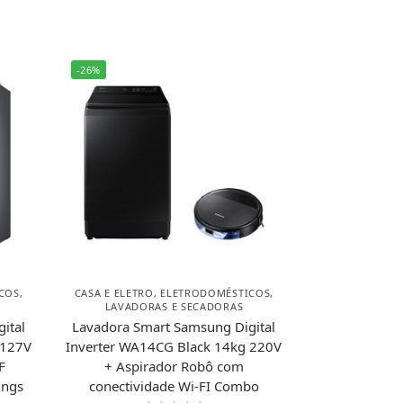
-26%
COS
,
CASA E ELETRO
,
ELETRODOMÉSTICOS
,
LAVADORAS E SECADORAS
ital
Lavadora Smart Samsung Digital
 127V
Inverter WA14CG Black 14kg 220V
F
+ Aspirador Robô com
ings
conectividade Wi-FI Combo