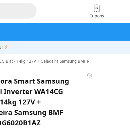
Cupons
ui
ra Samsung BMF RB50DG6020B1AZ SmartThings 462L Black Inox Look 127V Combo
ora Smart Samsung
al Inverter WA14CG
 14kg 127V +
eira Samsung BMF
DG6020B1AZ