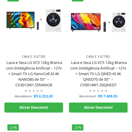
CASA E ELETRO
CASA E ELETRO
Lava e Seca LG VC5 12kg Branca
Lava e Seca LG VC5 12kg Branca
com Inteligência Artificial – 127v
com Inteligência Artificial – 127v
+ Smart TV LG NanoCell AI 4K
+ Smart TV LG QNED AI 4K
NANO80 de 55″ –
QNED70 de 50″ –
CV3012W1.55NANO8
CV9014W1.50QNED7
R$
6.353,65
R$
7.488,95
R$
8.069,14
R$
9.510,97
Ativar Desconto!
Ativar Desconto!
-21%
-21%