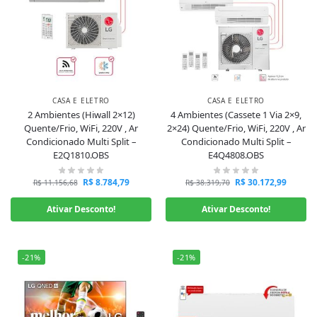
CASA E ELETRO
CASA E ELETRO
2 Ambientes (Hiwall 2×12)
4 Ambientes (Cassete 1 Via 2×9,
Quente/Frio, WiFi, 220V , Ar
2×24) Quente/Frio, WiFi, 220V , Ar
Condicionado Multi Split –
Condicionado Multi Split –
E2Q1810.OBS
E4Q4808.OBS
R$
8.784,79
R$
30.172,99
R$
11.156,68
R$
38.319,70
Ativar Desconto!
Ativar Desconto!
-21%
-21%