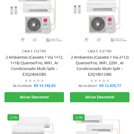
CASA E ELETRO
CASA E ELETRO
2 Ambientes (Cassete 1 Via 1×12,
2 Ambientes (Cassete 1 Via 2×12)
1×18) Quente/Frio, WiFi , Ar
Quente/Frio, WiFi, 220V , Ar
Condicionado Multi Split –
Condicionado Multi Split –
E2Q2404.OBS
E2Q1801.OBS
R$
15.746,93
R$
12.835,17
R$
19.998,60
R$
16.300,67
Ativar Desconto!
Ativar Desconto!
-21%
-21%