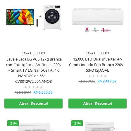
CASA E ELETRO
CASA E ELETRO
Lava e Seca LG VC5 12kg Branca
12,000 BTU Dual Inverter Ar-
com Inteligência Artificial – 220v
Condicionado Frio Branco 220V –
+ Smart TV LG NanoCell AI 4K
S3-Q12JAQAL
NANO80 de 55″ –
CV3012W2.55NANO8
R$
2.417,07
R$
3.069,68
R$
6.353,65
R$
8.069,14
Ativar Desconto!
Ativar Desconto!
-21%
-21%