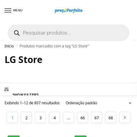
MENU
não encontrou uma boa promoção? Peça
ajuda grátis clicando aqui
Início
Produtos marcados com a tag “LG Store”
/
LG Store
SHOW FILTERS
Exibindo 1–12 de 807 resultados
1
2
3
4
…
66
67
68