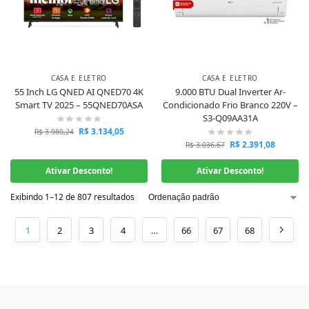
CASA E ELETRO
CASA E ELETRO
55 Inch LG QNED AI QNED70 4K
9.000 BTU Dual Inverter Ar-
Smart TV 2025 – 55QNED70ASA
Condicionado Frio Branco 220V –
S3-Q09AA31A
R$
3.134,05
R$
3.980,24
R$
2.391,08
R$
3.036,67
Ativar Desconto!
Ativar Desconto!
Exibindo 1–12 de 807 resultados
1
2
3
4
…
66
67
68