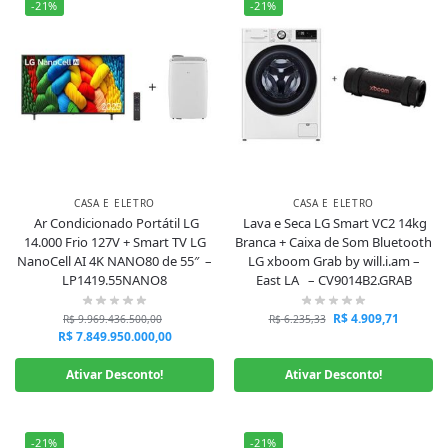
-21%
-21%
CASA E ELETRO
CASA E ELETRO
Ar Condicionado Portátil LG
Lava e Seca LG Smart VC2 14kg
14.000 Frio 127V + Smart TV LG
Branca + Caixa de Som Bluetooth
NanoCell AI 4K NANO80 de 55″ –
LG xboom Grab by will.i.am –
LP1419.55NANO8
East LA – CV9014B2.GRAB
R$
4.909,71
R$
9.969.436.500,00
R$
6.235,33
R$
7.849.950.000,00
Ativar Desconto!
Ativar Desconto!
-21%
-21%