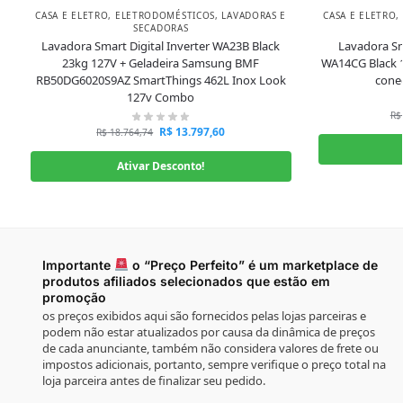
CASA E ELETRO
,
ELETRODOMÉSTICOS
,
LAVADORAS E
CASA E ELETRO
,
SECADORAS
Lavadora Smart Digital Inverter WA23B Black
Lavadora Sm
23kg 127V + Geladeira Samsung BMF
WA14CG Black 
RB50DG6020S9AZ SmartThings 462L Inox Look
cone
127v Combo
R$
R$
13.797,60
R$
18.764,74
Ativar Desconto!
Importante
o “Preço Perfeito” é um marketplace de
produtos afiliados selecionados que estão em
promoção
os preços exibidos aqui são fornecidos pelas lojas parceiras e
podem não estar atualizados por causa da dinâmica de preços
de cada anunciante, também não considera valores de frete ou
impostos adicionais, portanto, sempre verifique o preço total na
loja parceira antes de finalizar seu pedido.