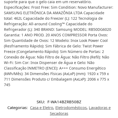
suporte para que o gelo caia em um reservatório.
Especificações: Frost Free: Sim Condition: Novo Manufacturer:
SAMSUNG ELETRÔNICA DA AMAZÔNIA LTDA Capacidade
total: 462L Capacidade do Freezer (L): 122 Tecnologia de
Refrigeração: All-around Cooling™ Capacidade do
Refrigerador (L): 340 BRAND: Samsung MODEL: RB50DG6020
Garantia: 1 ANO PROD. 20 ANOS COMPRESSOR Porta Ovos:
Sim Quantidade de Ovos: 12 Modelo: Inox Look Power Cool
(Resfriamento Rápido): Sim Fábrica de Gelo: Twist Power
Freeze (Congelamento Rápido): Sim Número de Portas: 2
Conexão de Água: Não Filtro de Água: Não Filtro (Refil): Não
Wi-Fi: Sim Cor: Inox Dispenser de Água e Gelo: Não
Classificação INMETRO (ENCE): A+++ Consumo Energético
(kWh/Mês): 34 Dimensões Físicas (AxLxP) (mm): 1920 x 759 x
711 Dimensões Produto c/ Embalagem (AxLxP): 2006 x 775 x
745
SKU:
F-WA14BZRB50BZ
Categorias:
Casa e Eletro
,
Eletrodomésticos
,
Lavadoras e
Secadoras