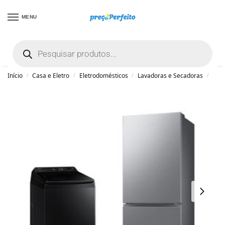
MENU
não encontrou uma boa promoção? Peça
ajuda grátis clicando aqui
Início
Casa e Eletro
Eletrodomésticos
Lavadoras e Secadoras
Lav
/
/
/
/