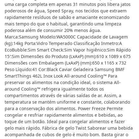
uma carga completa em apenas 31 minutos pois libera jatos
poderosos de água, Speed Spray, nos tecidos que extraem
rapidamente resíduos de sabão e amaciante economizando
mais tempo do que o habitual, garantindo uma limpeza
poderosa além de consumir 20% menos água.
Marca:Samsung Modelo:WA5000C Capacidade de Lavagem
(kg):14kg Porta:Vidro Temperado Classificação Inmetro:A
EcoBubble:Sim Smart Check:Sim Vapor higiênico:Sim Rápido
15′:Sim Dimensões do Produto (LxAxP) (mm):610 x 1089 x 675
Dimensões com Embalagem (LxAxP) (mm):650 x 1165 x 732
Peso Líquido:41 Cor:Black Caviar Geladeira Samsung BMF
SmartThings 462L Inox Look All-around Cooling™ Para
preservar os alimentos na condição ideal, o sistema All-
around Cooling™ refrigera igualmente todos os
compartimentos através de várias saídas de ar. Assim, a
temperatura se mantém uniforme e constante, colaborando
para a conservação dos alimentos. Power Freeze Permite
congelar e resfriar rapidamente alimentos e bebidas, ao
toque de um botão. Ideal para congelar alimentos e fazer
gelo mais rápido. Fábrica de gelo Twist Saborear uma bebida
acompanhada de cubos de gelo é muito bom. Basta girar o