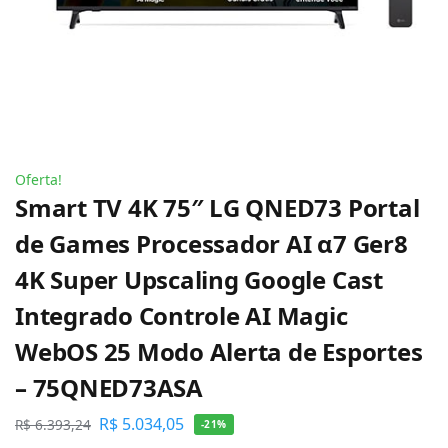
Oferta!
Smart TV 4K 75″ LG QNED73 Portal
de Games Processador AI α7 Ger8
4K Super Upscaling Google Cast
Integrado Controle AI Magic
WebOS 25 Modo Alerta de Esportes
– 75QNED73ASA
R$
5.034,05
R$
6.393,24
-21%