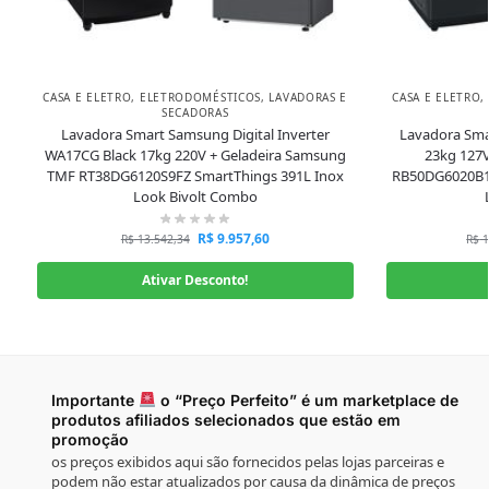
CASA E ELETRO
,
ELETRODOMÉSTICOS
,
LAVADORAS E
CASA E ELETRO
,
SECADORAS
Lavadora Smart Samsung Digital Inverter
Lavadora Smar
WA17CG Black 17kg 220V + Geladeira Samsung
23kg 127
TMF RT38DG6120S9FZ SmartThings 391L Inox
RB50DG6020B1A
Look Bivolt Combo
R$
9.957,60
R$
13.542,34
R$
1
Ativar Desconto!
Importante
o “Preço Perfeito” é um marketplace de
produtos afiliados selecionados que estão em
promoção
os preços exibidos aqui são fornecidos pelas lojas parceiras e
podem não estar atualizados por causa da dinâmica de preços