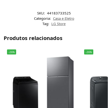
SKU:
44183733525
Categoria:
Casa e Eletro
Tag:
LG Store
Produtos relacionados
-26%
-26%