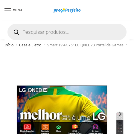
MENU
não encontrou uma boa promoção? Peça
ajuda grátis clicando aqui
Início
Casa e Eletro
Smart TV 4K 75″ LG QNED73 Portal de Games Processador AI α7 Ger8 4K Super Upscaling Google Cast Integrado Controle AI Magic WebOS 25 Modo Alerta de Esportes – 75QNED73ASA
/
/