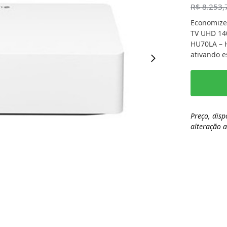
R$
8.253,
Economize
TV UHD 14
HU70LA – H
ativando e
Preço, disp
alteração 