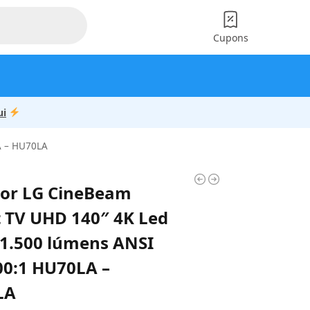
Cupons
ui
A – HU70LA
tor LG CineBeam
 TV UHD 140″ 4K Led
1.500 lúmens ANSI
00:1 HU70LA –
LA