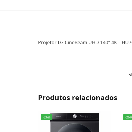
Projetor LG CineBeam UHD 140″ 4K – HU7
S
Produtos relacionados
-26%
-26