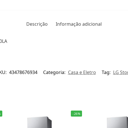
Descrição
Informação adicional
0LA
KU:
43478676934
Categoria:
Casa e Eletro
Tag:
LG Sto
%
-26%