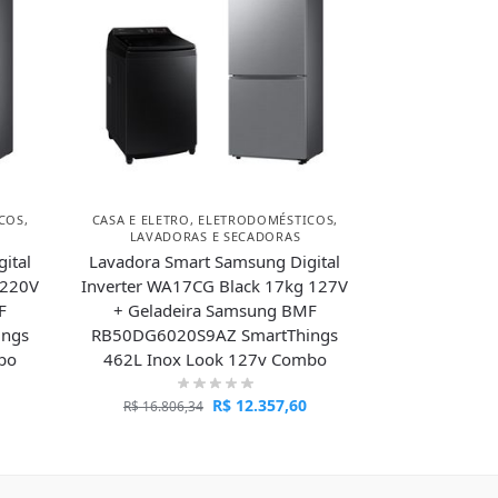
COS
,
CASA E ELETRO
,
ELETRODOMÉSTICOS
,
LAVADORAS E SECADORAS
ital
Lavadora Smart Samsung Digital
 220V
Inverter WA17CG Black 17kg 127V
F
+ Geladeira Samsung BMF
ings
RB50DG6020S9AZ SmartThings
bo
462L Inox Look 127v Combo
R$
12.357,60
R$
16.806,34