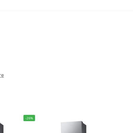
re
-26%