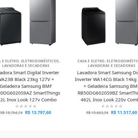
A E ELETRO
,
ELETRODOMÉSTICOS
,
CASA E ELETRO
,
ELETRODOMÉSTI
LAVADORAS E SECADORAS
LAVADORAS E SECADORAS
adora Smart Digital Inverter
Lavadora Smart Samsung Dig
A23B Black 23kg 127V +
Inverter WA14CG Black 14kg
Geladeira Samsung BMF
+ Geladeira Samsung BM
0DG6020S9AZ SmartThings
RB50DG6020S9BZ SmartTh
2L Inox Look 127v Combo
462L Inox Look 220v Com
R$
13.797,60
R$
11.517,60
R$
18.764,74
R$
15.663,94