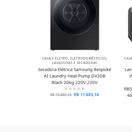
CASA E ELETRO
,
ELETRODOMÉSTICOS
,
CAS
LAVADORAS E SECADORAS
Secadora Elétrica Samsung Bespoke
Lav
AI Laundry Heat Pump DV20B
W
Black 20kg 220V 220V
RB5
R$
11.683,16
46
R$
15.889,10