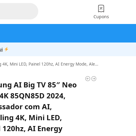
Cupons
ui
ED, Painel 120hz, AI Energy Mode, Alexa built in 85″
ng AI Big TV 85″ Neo
4K 85QN85D 2024,
ssador com AI,
ling 4K, Mini LED,
l 120hz, AI Energy