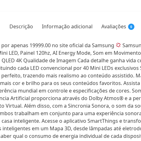
Descrição
Informação adicional
Avaliações
0
 por apenas 19999.00 no site oficial da Samsung
Samsung
Mini LED, Painel 120hz, AI Energy Mode, Som em Movimento V
eo QLED 4K Qualidade de Imagem Cada detalhe ganha vida 
tuindo cada LED convencional por 40 Mini LEDs exclusivos
perfeito, trazendo mais realismo ao conteúdo assistido. Ma
mais cor e brilho para os seus conteúdos favoritos. Assis
ferência mundial em controle e especificações de cores. So
ência Artificial proporciona através do Dolby Atmos® e a 
Virtual. Além disso, com a Sincronia Sonora, o som da so
ambos trabalham em conjunto para uma experiência sonora 
 casa inteligente. Acesse o aplicativo SmartThings e trans
 inteligentes em um Mapa 3D, desde lâmpadas até eletrod
ber qual o consumo de energia individual de cada disposi