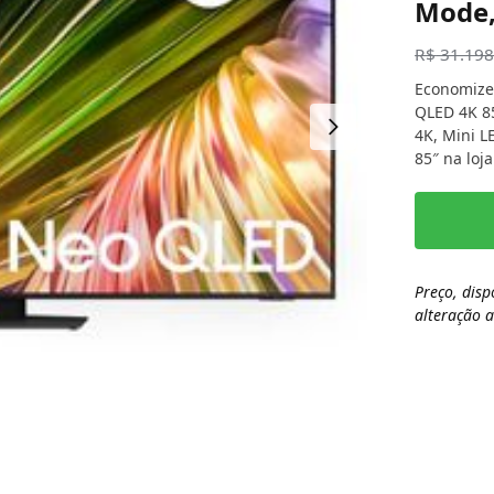
Mode, 
R$
31.198
Economize
QLED 4K 8
4K, Mini L
85″ na loj
Preço, disp
alteração 