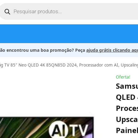
ão encontrou uma boa promoção? Peça
ajuda grátis clicando aq
 TV 85″ Neo QLED 4K 85QN85D 2024, Processador com AI, Upscaling 4K, Mini L
Oferta!
Samsu
QLED 
Proce
Upsca
Paine