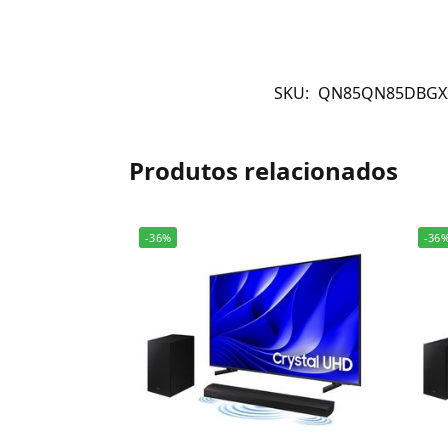
SKU:
QN85QN85DBGX
Produtos relacionados
-36%
-36