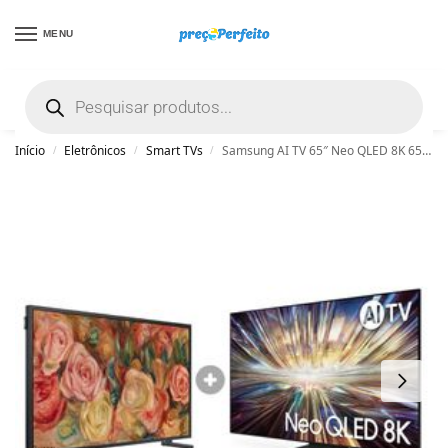
MENU
não encontrou uma boa promoção? Peça
ajuda grátis clicando aqui
Início
Eletrônicos
Smart TVs
Samsung AI TV 65″ Neo QLED 8K 65QN800D 2024 + Smart TV 32″ QLED The Frame 32LS03C Combo
/
/
/