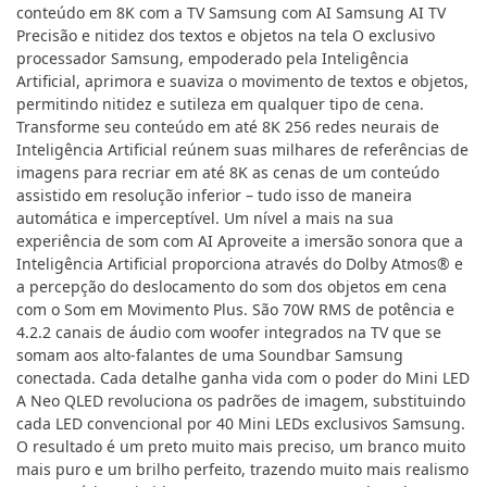
conteúdo em 8K com a TV Samsung com AI Samsung AI TV
Precisão e nitidez dos textos e objetos na tela O exclusivo
processador Samsung, empoderado pela Inteligência
Artificial, aprimora e suaviza o movimento de textos e objetos,
permitindo nitidez e sutileza em qualquer tipo de cena.
Transforme seu conteúdo em até 8K 256 redes neurais de
Inteligência Artificial reúnem suas milhares de referências de
imagens para recriar em até 8K as cenas de um conteúdo
assistido em resolução inferior – tudo isso de maneira
automática e imperceptível. Um nível a mais na sua
experiência de som com AI Aproveite a imersão sonora que a
Inteligência Artificial proporciona através do Dolby Atmos® e
a percepção do deslocamento do som dos objetos em cena
com o Som em Movimento Plus. São 70W RMS de potência e
4.2.2 canais de áudio com woofer integrados na TV que se
somam aos alto-falantes de uma Soundbar Samsung
conectada. Cada detalhe ganha vida com o poder do Mini LED
A Neo QLED revoluciona os padrões de imagem, substituindo
cada LED convencional por 40 Mini LEDs exclusivos Samsung.
O resultado é um preto muito mais preciso, um branco muito
mais puro e um brilho perfeito, trazendo muito mais realismo