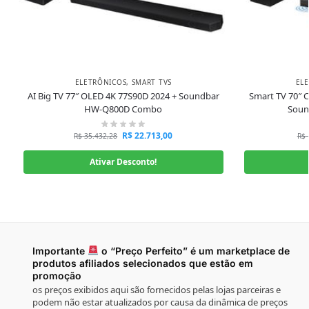
ELETRÔNICOS
,
SMART TVS
EL
AI Big TV 77″ OLED 4K 77S90D 2024 + Soundbar
Smart TV 70″ 
HW-Q800D Combo
Soun
R$
22.713,00
R$
35.432,28
R$
Ativar Desconto!
Importante
o “Preço Perfeito” é um marketplace de
produtos afiliados selecionados que estão em
promoção
os preços exibidos aqui são fornecidos pelas lojas parceiras e
podem não estar atualizados por causa da dinâmica de preços