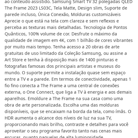
ao conteúdo assistido. Samsung Smart TV 32 polegadas QLED
The Frame 2023 LS03C, Tela Matte, Design slim, Suporte de
parede incluso, Única Conexão, Molduras customizáveis
Aprecie o que está na tela com clareza e sem reflexos e
perceba as texturas mais detalhadas. Tecnologia de Pontos
Quânticos, 100% volume de cor. Desfrute o máximo da
qualidade de imagem em 4K, com 1 bilhão de cores vibrantes
por muito mais tempo. Tenha acesso a 20 obras de arte
gratuitas de uso limitado da Coleção Samsung, ou assine a
Art Store e tenha à disposição mais de 1400 pinturas e
fotografias famosas dos principais artistas e museus do
mundo. O suporte permite a instalação quase sem espaço
entre a TV e a parede. Em termos de conectividade, apenas 1
fio fino conecta a The Frame a uma central de conexões
externa, o One Connect, que liga a TV à energia e aos demais
aparelhos. Emoldure a The Frame na sua casa como uma
obra de arte personalizada. Escolha uma das molduras
disponíveis, que se encaixam na borda da tela, como ímãs. O
HDR aumenta o alcance dos níveis de luz na sua TV,
proporcionando mais brilho, contraste e detalhes para você
aproveitar o seu programa favorito tanto nas cenas mais
escuras, quanto naquelas de alta luminosidade.