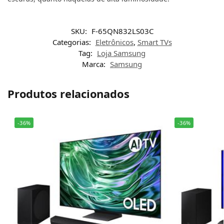
SKU:
F-65QN832LS03C
Categorias:
Eletrônicos
,
Smart TVs
Tag:
Loja Samsung
Marca:
Samsung
Produtos relacionados
-36%
-36%