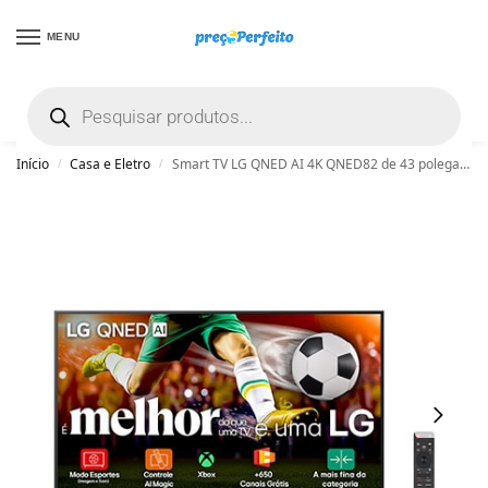
MENU
não encontrou uma boa promoção? Peça
ajuda grátis clicando aqui
Início
Casa e Eletro
Smart TV LG QNED AI 4K QNED82 de 43 polegadas 2025 – 43QNED82ASG
/
/