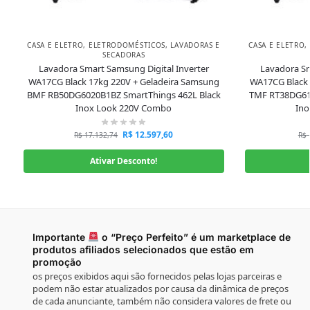
CASA E ELETRO
,
ELETRODOMÉSTICOS
,
LAVADORAS E
CASA E ELETRO
,
SECADORAS
Lavadora Smart Samsung Digital Inverter
Lavadora Sm
WA17CG Black 17kg 220V + Geladeira Samsung
WA17CG Black 
BMF RB50DG6020B1BZ SmartThings 462L Black
TMF RT38DG61
Inox Look 220V Combo
Ino
R$
12.597,60
R$
17.132,74
R$
Ativar Desconto!
Importante
o “Preço Perfeito” é um marketplace de
produtos afiliados selecionados que estão em
promoção
os preços exibidos aqui são fornecidos pelas lojas parceiras e
podem não estar atualizados por causa da dinâmica de preços
de cada anunciante, também não considera valores de frete ou