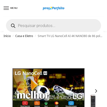
MENU
não encontrou uma boa promoção? Peça
ajuda grátis clicando aqui
Início
Casa e Eletro
Smart TV LG NanoCell AI 4K NANO80 de 86 polegadas 2025 – 86NANO80ASA
/
/