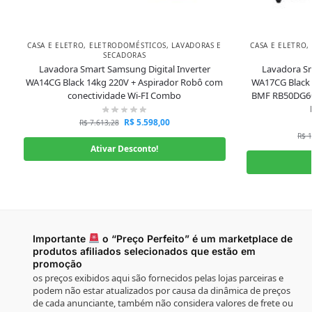
CASA E ELETRO
,
ELETRODOMÉSTICOS
,
LAVADORAS E
CASA E ELETRO
,
SECADORAS
Lavadora Smart Samsung Digital Inverter
Lavadora Sm
WA14CG Black 14kg 220V + Aspirador Robô com
WA17CG Black 
conectividade Wi-FI Combo
BMF RB50DG60
R$
5.598,00
R$
7.613,28
R$
1
Ativar Desconto!
Importante
o “Preço Perfeito” é um marketplace de
produtos afiliados selecionados que estão em
promoção
os preços exibidos aqui são fornecidos pelas lojas parceiras e
podem não estar atualizados por causa da dinâmica de preços
de cada anunciante, também não considera valores de frete ou