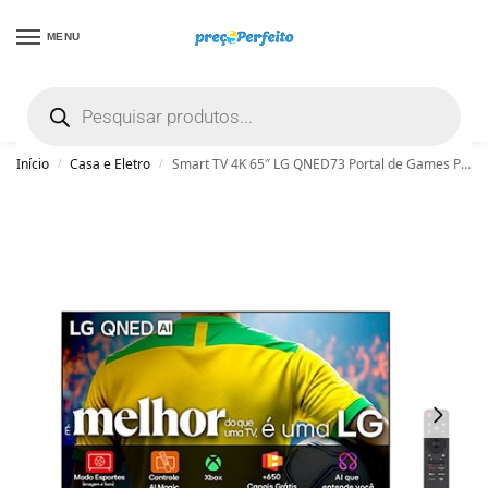
MENU
não encontrou uma boa promoção? Peça
ajuda grátis clicando aqui
Início
Casa e Eletro
Smart TV 4K 65″ LG QNED73 Portal de Games Processador AI α7 Ger8 4K Super Upscaling Google Cast Integrado Controle AI Magic WebOS 25 Modo Esportes – 65QNED73ASA
/
/