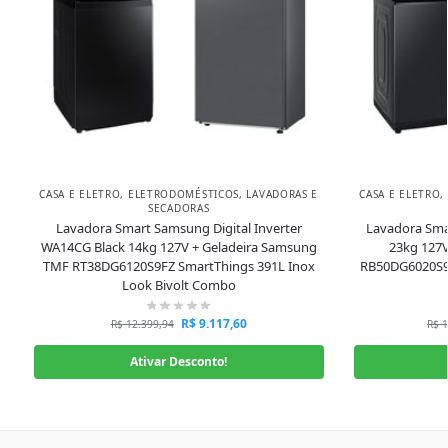
CASA E ELETRO
,
ELETRODOMÉSTICOS
,
LAVADORAS E
CASA E ELETRO
,
SECADORAS
Lavadora Smart Samsung Digital Inverter
Lavadora Smar
WA14CG Black 14kg 127V + Geladeira Samsung
23kg 127
TMF RT38DG6120S9FZ SmartThings 391L Inox
RB50DG6020S9A
Look Bivolt Combo
R$
9.117,60
R$
12.399,94
R$
1
Ativar Desconto!