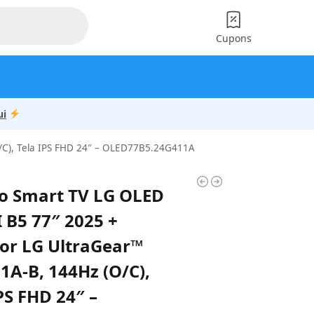
Cupons
ui
/C), Tela IPS FHD 24″ – OLED77B5.24G411A
 Smart TV LG OLED
I B5 77″ 2025 +
or LG UltraGear™
1A-B, 144Hz (O/C),
PS FHD 24″ –