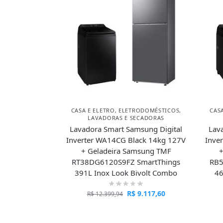
CASA E ELETRO
,
ELETRODOMÉSTICOS
,
CAS
LAVADORAS E SECADORAS
Lavadora Smart Samsung Digital
Lav
Inverter WA14CG Black 14kg 127V
Inve
+ Geladeira Samsung TMF
RT38DG6120S9FZ SmartThings
RB5
391L Inox Look Bivolt Combo
46
R$
9.117,60
R$
12.399,94