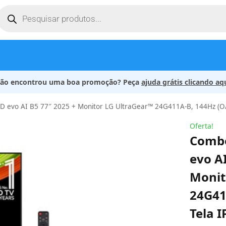
ão encontrou uma boa promoção? Peça
ajuda grátis clicando aq
 evo AI B5 77″ 2025 + Monitor LG UltraGear™ 24G411A-B, 144Hz (O
Oferta!
Combo
evo A
Monit
24G41
Tela I