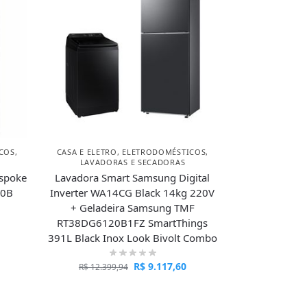
COS
,
CASA E ELETRO
,
ELETRODOMÉSTICOS
,
LAVADORAS E SECADORAS
espoke
Lavadora Smart Samsung Digital
20B
Inverter WA14CG Black 14kg 220V
+ Geladeira Samsung TMF
RT38DG6120B1FZ SmartThings
391L Black Inox Look Bivolt Combo
R$
9.117,60
R$
12.399,94