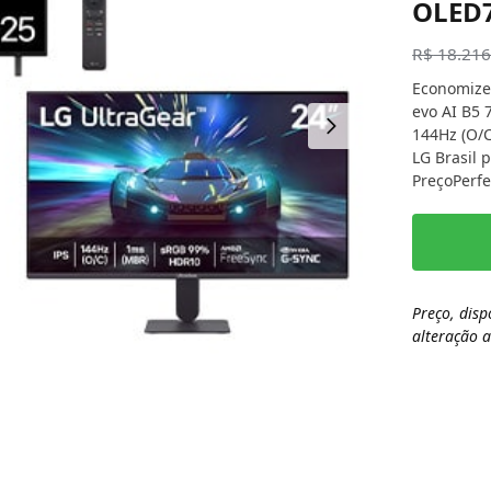
OLED
R$
18.216
Economize
evo AI B5 
144Hz (O/C
LG Brasil 
PreçoPerfe
Preço, disp
alteração 