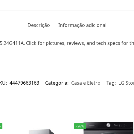
Descrição
Informação adicional
24G411A. Click for pictures, reviews, and tech specs for 
KU:
44479663163
Categoria:
Casa e Eletro
Tag:
LG Sto
%
-26%