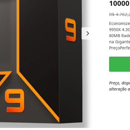
1000
R$
4.762,
Economize
9950X 4.3
80MB Rade
na Gigante
PreçoPerfe
Preço, disp
alteração 