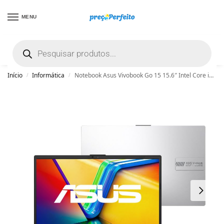
MENU
não encontrou uma boa promoção? Peça
ajuda grátis clicando aqui
Início
Informática
Notebook Asus Vivobook Go 15 15.6″ Intel Core i3-N305 UHD Graphics 8GB DDR4 256GB SSD Win 11 Home
/
/