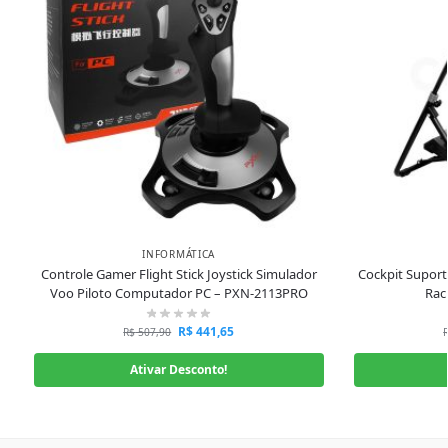
INFORMÁTICA
Controle Gamer Flight Stick Joystick Simulador
Cockpit Suport
Voo Piloto Computador PC – PXN-2113PRO
Rac
R$
441,65
R$
507,90
Ativar Desconto!