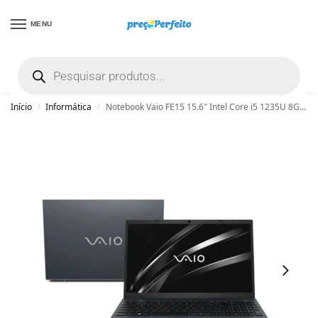
MENU
não encontrou uma boa promoção? Peça
ajuda grátis clicando aqui
Início
Informática
Notebook Vaio FE15 15.6″ Intel Core i5 1235U 8GB DDR4 256GB SSD Linux
/
/