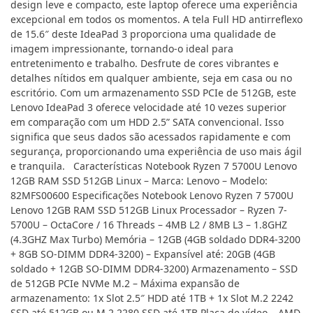
design leve e compacto, este laptop oferece uma experiência
excepcional em todos os momentos. A tela Full HD antirreflexo
de 15.6″ deste IdeaPad 3 proporciona uma qualidade de
imagem impressionante, tornando-o ideal para
entretenimento e trabalho. Desfrute de cores vibrantes e
detalhes nítidos em qualquer ambiente, seja em casa ou no
escritório. Com um armazenamento SSD PCIe de 512GB, este
Lenovo IdeaPad 3 oferece velocidade até 10 vezes superior
em comparação com um HDD 2.5” SATA convencional. Isso
significa que seus dados são acessados rapidamente e com
segurança, proporcionando uma experiência de uso mais ágil
e tranquila. Características Notebook Ryzen 7 5700U Lenovo
12GB RAM SSD 512GB Linux – Marca: Lenovo – Modelo:
82MFS00600 Especificações Notebook Lenovo Ryzen 7 5700U
Lenovo 12GB RAM SSD 512GB Linux Processador – Ryzen 7-
5700U – OctaCore / 16 Threads – 4MB L2 / 8MB L3 – 1.8GHZ
(4.3GHZ Max Turbo) Memória – 12GB (4GB soldado DDR4-3200
+ 8GB SO-DIMM DDR4-3200) – Expansível até: 20GB (4GB
soldado + 12GB SO-DIMM DDR4-3200) Armazenamento – SSD
de 512GB PCIe NVMe M.2 – Máxima expansão de
armazenamento: 1x Slot 2.5″ HDD até 1TB + 1x Slot M.2 2242
SSD até 512GB ou M.2 2280 SSD até 1TB Placa de vídeo – AMD