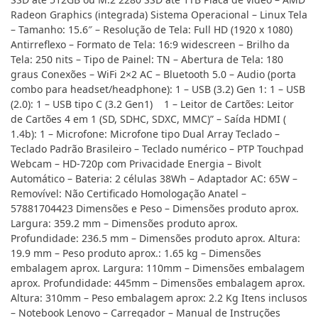
Radeon Graphics (integrada) Sistema Operacional – Linux Tela
– Tamanho: 15.6″ – Resolução de Tela: Full HD (1920 x 1080)
Antirreflexo – Formato de Tela: 16:9 widescreen – Brilho da
Tela: 250 nits – Tipo de Painel: TN – Abertura de Tela: 180
graus Conexões – WiFi 2×2 AC – Bluetooth 5.0 – Audio (porta
combo para headset/headphone): 1 – USB (3.2) Gen 1: 1 – USB
(2.0): 1 – USB tipo C (3.2 Gen1) 1 – Leitor de Cartões: Leitor
de Cartões 4 em 1 (SD, SDHC, SDXC, MMC)” – Saída HDMI (
1.4b): 1 – Microfone: Microfone tipo Dual Array Teclado –
Teclado Padrão Brasileiro – Teclado numérico – PTP Touchpad
Webcam – HD-720p com Privacidade Energia – Bivolt
Automático – Bateria: 2 células 38Wh – Adaptador AC: 65W –
Removível: Não Certificado Homologação Anatel –
57881704423 Dimensões e Peso – Dimensões produto aprox.
Largura: 359.2 mm – Dimensões produto aprox.
Profundidade: 236.5 mm – Dimensões produto aprox. Altura:
19.9 mm – Peso produto aprox.: 1.65 kg – Dimensões
embalagem aprox. Largura: 110mm – Dimensões embalagem
aprox. Profundidade: 445mm – Dimensões embalagem aprox.
Altura: 310mm – Peso embalagem aprox: 2.2 Kg Itens inclusos
– Notebook Lenovo – Carregador – Manual de Instruções