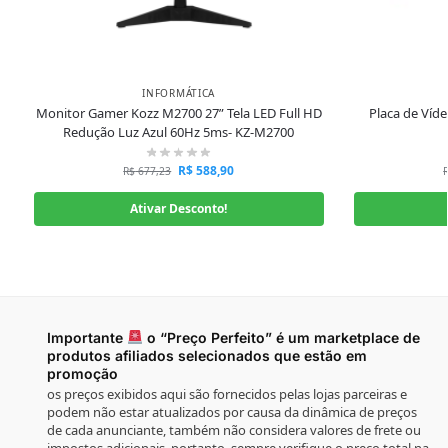
INFORMÁTICA
Monitor Gamer Kozz M2700 27” Tela LED Full HD
Placa de Víd
Redução Luz Azul 60Hz 5ms- KZ-M2700
R$
588,90
R$
677,23
Ativar Desconto!
Importante
o “Preço Perfeito” é um marketplace de
produtos afiliados selecionados que estão em
promoção
os preços exibidos aqui são fornecidos pelas lojas parceiras e
podem não estar atualizados por causa da dinâmica de preços
de cada anunciante, também não considera valores de frete ou
impostos adicionais, portanto, sempre verifique o preço total na