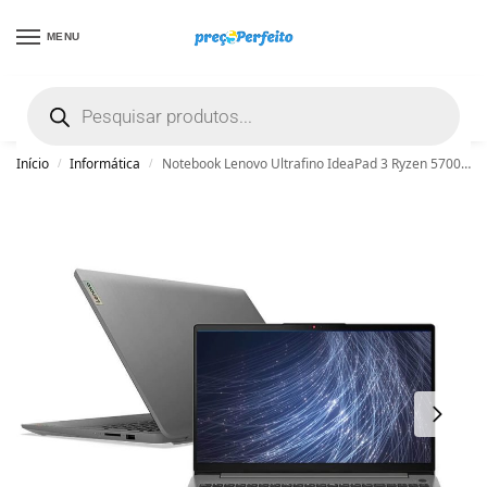
MENU
não encontrou uma boa promoção? Peça
ajuda grátis clicando aqui
Início
Informática
Notebook Lenovo Ultrafino IdeaPad 3 Ryzen 5700U 12GB DDR4 SSD 512GB Linux – 82MFS00600
/
/