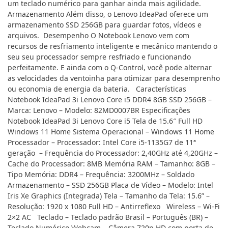
um teclado numérico para ganhar ainda mais agilidade.
Armazenamento Além disso, o Lenovo IdeaPad oferece um
armazenamento SSD 256GB para guardar fotos, vídeos e
arquivos. Desempenho O Notebook Lenovo vem com
recursos de resfriamento inteligente e mecânico mantendo o
seu seu processador sempre resfriado e funcionando
perfeitamente. E ainda com o Q-Control, você pode alternar
as velocidades da ventoinha para otimizar para desemprenho
ou economia de energia da bateria. Características
Notebook IdeaPad 3i Lenovo Core i5 DDR4 8GB SSD 256GB –
Marca: Lenovo – Modelo: 82MD0007BR Especificações
Notebook IdeaPad 3i Lenovo Core i5 Tela de 15.6″ Full HD
Windows 11 Home Sistema Operacional – Windows 11 Home
Processador – Processador: Intel Core i5-1135G7 de 11ª
geração – Frequência do Processador: 2,40GHz até 4,20GHz –
Cache do Processador: 8MB Memória RAM – Tamanho: 8GB –
Tipo Memória: DDR4 – Frequência: 3200MHz – Soldado
Armazenamento – SSD 256GB Placa de Vídeo – Modelo: Intel
Iris Xe Graphics (Integrada) Tela – Tamanho da Tela: 15.6” –
Resolução: 1920 x 1080 Full HD – Antirreflexo Wireless – Wi-Fi
2×2 AC Teclado – Teclado padrão Brasil – Português (BR) –
Teclado Numérico Webcam – Câmera 720p HD com porta de