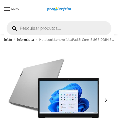
MENU
não encontrou uma boa promoção? Peça
ajuda grátis clicando aqui
Início
Informática
Notebook Lenovo IdeaPad 3i Core i5 8GB DDR4 SSD 256GB Tela 15.6″ Win 11 – 82MD0007BR
/
/