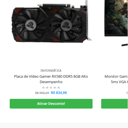
INFORMÁTICA
Placa de Vídeo Gamer RX580 DDR5 8GB Alto
Monitor Game
Desempenho
5ms VGA 
R$
834,99
R$
960,24
Ativar Desconto!