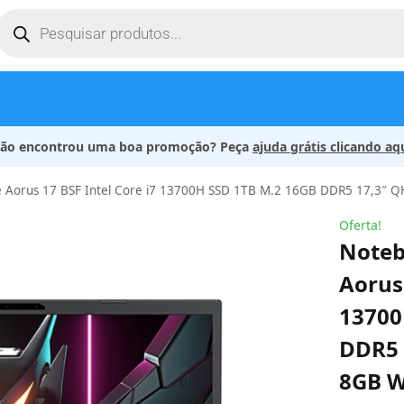
ão encontrou uma boa promoção? Peça
ajuda grátis clicando aq
 Aorus 17 BSF Intel Core i7 13700H SSD 1TB M.2 16GB DDR5 17,3″
Oferta!
Noteb
Aorus 
13700
DDR5 
8GB W