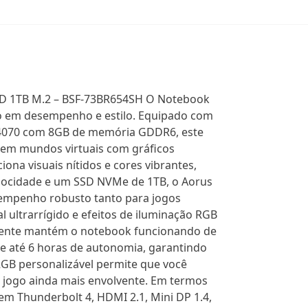
SD 1TB M.2 – BSF-73BR654SH O Notebook
mo em desempenho e estilo. Equipado com
X 4070 com 8GB de memória GDDR6, este
e em mundos virtuais com gráficos
ona visuais nítidos e cores vibrantes,
locidade e um SSD NVMe de 1TB, o Aorus
esempenho robusto tanto para jogos
 ultrarrígido e efeitos de iluminação RGB
ficiente mantém o notebook funcionando de
ce até 6 horas de autonomia, garantindo
RGB personalizável permite que você
o jogo ainda mais envolvente. Em termos
em Thunderbolt 4, HDMI 2.1, Mini DP 1.4,