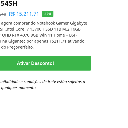
654SH
R$
15.211,71
,40
-19%
 agora comprando Notebook Gamer Gigabyte
SF Intel Core i7 13700H SSD 1TB M.2 16GB
″ QHD RTX 4070 8GB Win 11 Home – BSF-
 na Gigantec por apenas 15211.71 ativando
a do PreçoPerfeito.
Ativar Desconto!
onibilidade e condições de frete estão sujeitos a
a qualquer momento.