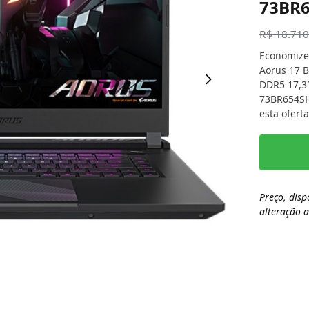
73BR
R$
18.710
Economize
Aorus 17 B
DDR5 17,3
73BR654SH
esta ofert
Preço, disp
alteração 