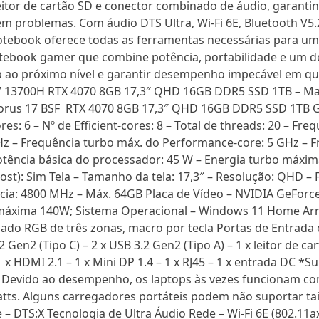
eitor de cartão SD e conector combinado de áudio, garanti
s sem problemas. Com áudio DTS Ultra, Wi-Fi 6E, Bluetooth 
otebook oferece todas as ferramentas necessárias para uma
tebook gamer que combine potência, portabilidade e um de
tup ao próximo nível e garantir desempenho impecável em qu
i7 13700H RTX 4070 8GB 17,3″ QHD 16GB DDR5 SSD 1TB – Ma
 Aorus 17 BSF RTX 4070 8GB 17,3″ QHD 16GB DDR5 SSD 1TB 
res: 6 – Nº de Efficient-cores: 8 – Total de threads: 20 – Fr
Hz – Frequência turbo máx. do Performance-core: 5 GHz – Fr
otência básica do processador: 45 W – Energia turbo máxim
oost): Sim Tela – Tamanho da tela: 17,3″ – Resolução: QHD 
cia: 4800 MHz – Máx. 64GB Placa de Vídeo – NVIDIA GeFor
a máxima 140W; Sistema Operacional – Windows 11 Home Ar
ado RGB de três zonas, macro por tecla Portas de Entrada e 
Gen2 (Tipo C) – 2 x USB 3.2 Gen2 (Tipo A) – 1 x leitor de car
 x HDMI 2.1 – 1 x Mini DP 1.4 – 1 x RJ45 – 1 x entrada DC 
. Devido ao desempenho, os laptops às vezes funcionam c
tts. Alguns carregadores portáteis podem não suportar ta
 – DTS:X Tecnologia de Ultra Áudio Rede – Wi-Fi 6E (802.11ax