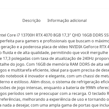
Descrição
Informação adicional
ntel Core i7 13700H RTX 4070 8GB 17,3″ QHD 16GB DDR5 S
 perfeita para gamers e profissionais que buscam o máxi
3ª geração e a poderosa placa de vídeo NVIDIA GeForce RT
 fluida e de alta qualidade, permitindo que você mergulh
de 17,3 polegadas com taxa de atualização de 240Hz proporci
etalhe do jogo. Com 16GB de memória RAM DDR5 de alta ve
gos e multitarefa eficiente, ideal para quem precisa de d
do notebook é inovador e elegante, com um chassi de metal
derno e estiloso. Além disso, o sistema de refrigeração e
essões de jogo intensas, enquanto a bateria de 99Wh ofere
ngos períodos sem se preocupar com a recarga. O teclado 
referências, melhorando a experiência de uso e tornando 
xa nada a desejar, com uma ampla gama de portas que inclu