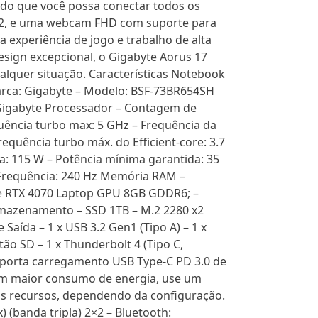
ndo que você possa conectar todos os
V5.2, e uma webcam FHD com suporte para
 experiência de jogo e trabalho de alta
sign excepcional, o Gigabyte Aorus 17
alquer situação. Características Notebook
rca: Gigabyte – Modelo: BSF-73BR654SH
Gigabyte Processador – Contagem de
equência turbo max: 5 GHz – Frequência da
equência turbo máx. do Efficient-core: 3.7
a: 115 W – Potência mínima garantida: 35
– Frequência: 240 Hz Memória RAM –
ce RTX 4070 Laptop GPU 8GB GDDR6; –
mazenamento – SSD 1TB – M.2 2280 x2
Saída – 1 x USB 3.2 Gen1 (Tipo A) – 1 x
tão SD – 1 x Thunderbolt 4 (Tipo C,
*Suporta carregamento USB Type-C PD 3.0 de
om maior consumo de energia, use um
is recursos, dependendo da configuração.
) (banda tripla) 2×2 – Bluetooth: