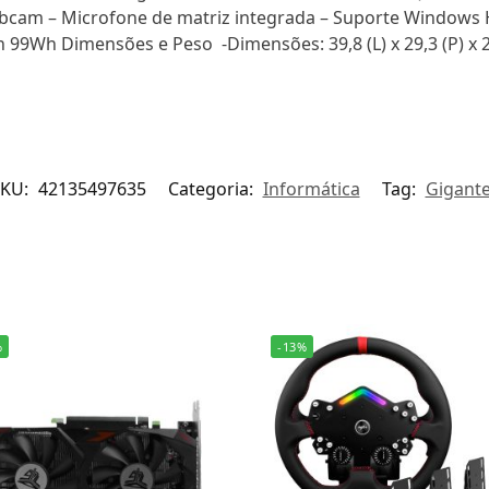
cam – Microfone de matriz integrada – Suporte Windows Hel
n 99Wh Dimensões e Peso -Dimensões: 39,8 (L) x 29,3 (P) x 2
SKU:
42135497635
Categoria:
Informática
Tag:
Gigant
%
-13%