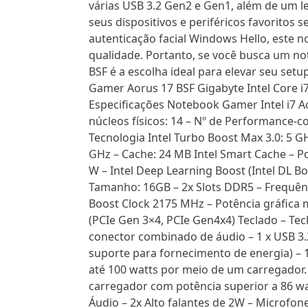
várias USB 3.2 Gen2 e Gen1, além de um l
seus dispositivos e periféricos favorito
autenticação facial Windows Hello, este n
qualidade. Portanto, se você busca um no
BSF é a escolha ideal para elevar seu se
Gamer Aorus 17 BSF Gigabyte Intel Core 
Especificações Notebook Gamer Intel i7
núcleos físicos: 14 – Nº de Performance-co
Tecnologia Intel Turbo Boost Max 3.0: 5 G
GHz – Cache: 24 MB Intel Smart Cache – P
W – Intel Deep Learning Boost (Intel DL B
Tamanho: 16GB – 2x Slots DDR5 – Frequên
Boost Clock 2175 MHz – Potência gráfic
(PCIe Gen 3×4, PCIe Gen4x4) Teclado – Tecl
conector combinado de áudio – 1 x USB 3.2 
suporte para fornecimento de energia) – 1
até 100 watts por meio de um carregador
carregador com potência superior a 86 wa
Áudio – 2x Alto falantes de 2W – Microfone