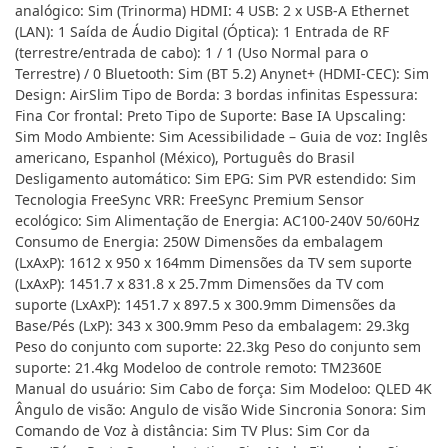
analógico: Sim (Trinorma) HDMI: 4 USB: 2 x USB-A Ethernet
(LAN): 1 Saída de Áudio Digital (Óptica): 1 Entrada de RF
(terrestre/entrada de cabo): 1 / 1 (Uso Normal para o
Terrestre) / 0 Bluetooth: Sim (BT 5.2) Anynet+ (HDMI-CEC): Sim
Design: AirSlim Tipo de Borda: 3 bordas infinitas Espessura:
Fina Cor frontal: Preto Tipo de Suporte: Base IA Upscaling:
Sim Modo Ambiente: Sim Acessibilidade – Guia de voz: Inglês
americano, Espanhol (México), Português do Brasil
Desligamento automático: Sim EPG: Sim PVR estendido: Sim
Tecnologia FreeSync VRR: FreeSync Premium Sensor
ecológico: Sim Alimentação de Energia: AC100-240V 50/60Hz
Consumo de Energia: 250W Dimensões da embalagem
(LxAxP): 1612 x 950 x 164mm Dimensões da TV sem suporte
(LxAxP): 1451.7 x 831.8 x 25.7mm Dimensões da TV com
suporte (LxAxP): 1451.7 x 897.5 x 300.9mm Dimensões da
Base/Pés (LxP): 343 x 300.9mm Peso da embalagem: 29.3kg
Peso do conjunto com suporte: 22.3kg Peso do conjunto sem
suporte: 21.4kg Modeloo de controle remoto: TM2360E
Manual do usuário: Sim Cabo de força: Sim Modeloo: QLED 4K
Ângulo de visão: Angulo de visão Wide Sincronia Sonora: Sim
Comando de Voz à distância: Sim TV Plus: Sim Cor da