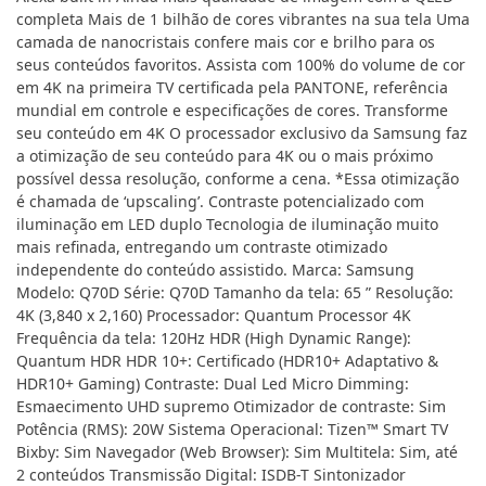
completa Mais de 1 bilhão de cores vibrantes na sua tela Uma
camada de nanocristais confere mais cor e brilho para os
seus conteúdos favoritos. Assista com 100% do volume de cor
em 4K na primeira TV certificada pela PANTONE, referência
mundial em controle e especificações de cores. Transforme
seu conteúdo em 4K O processador exclusivo da Samsung faz
a otimização de seu conteúdo para 4K ou o mais próximo
possível dessa resolução, conforme a cena. *Essa otimização
é chamada de ‘upscaling’. Contraste potencializado com
iluminação em LED duplo Tecnologia de iluminação muito
mais refinada, entregando um contraste otimizado
independente do conteúdo assistido. Marca: Samsung
Modelo: Q70D Série: Q70D Tamanho da tela: 65 ” Resolução:
4K (3,840 x 2,160) Processador: Quantum Processor 4K
Frequência da tela: 120Hz HDR (High Dynamic Range):
Quantum HDR HDR 10+: Certificado (HDR10+ Adaptativo &
HDR10+ Gaming) Contraste: Dual Led Micro Dimming:
Esmaecimento UHD supremo Otimizador de contraste: Sim
Potência (RMS): 20W Sistema Operacional: Tizen™ Smart TV
Bixby: Sim Navegador (Web Browser): Sim Multitela: Sim, até
2 conteúdos Transmissão Digital: ISDB-T Sintonizador