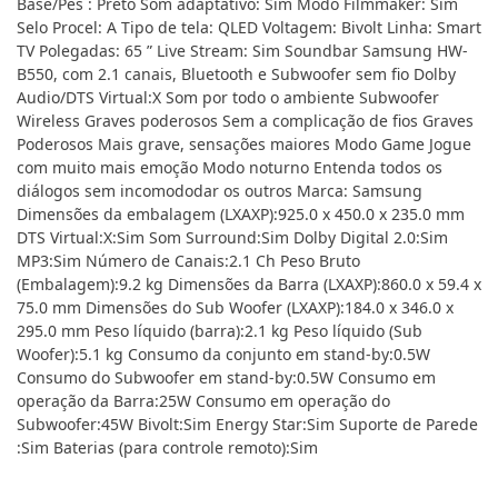
Base/Pés : Preto Som adaptativo: Sim Modo Filmmaker: Sim
Selo Procel: A Tipo de tela: QLED Voltagem: Bivolt Linha: Smart
TV Polegadas: 65 ” Live Stream: Sim Soundbar Samsung HW-
B550, com 2.1 canais, Bluetooth e Subwoofer sem fio Dolby
Audio/DTS Virtual:X Som por todo o ambiente Subwoofer
Wireless Graves poderosos Sem a complicação de fios Graves
Poderosos Mais grave, sensações maiores Modo Game Jogue
com muito mais emoção Modo noturno Entenda todos os
diálogos sem incomododar os outros Marca: Samsung
Dimensões da embalagem (LXAXP):925.0 x 450.0 x 235.0 mm
DTS Virtual:X:Sim Som Surround:Sim Dolby Digital 2.0:Sim
MP3:Sim Número de Canais:2.1 Ch Peso Bruto
(Embalagem):9.2 kg Dimensões da Barra (LXAXP):860.0 x 59.4 x
75.0 mm Dimensões do Sub Woofer (LXAXP):184.0 x 346.0 x
295.0 mm Peso líquido (barra):2.1 kg Peso líquido (Sub
Woofer):5.1 kg Consumo da conjunto em stand-by:0.5W
Consumo do Subwoofer em stand-by:0.5W Consumo em
operação da Barra:25W Consumo em operação do
Subwoofer:45W Bivolt:Sim Energy Star:Sim Suporte de Parede
:Sim Baterias (para controle remoto):Sim