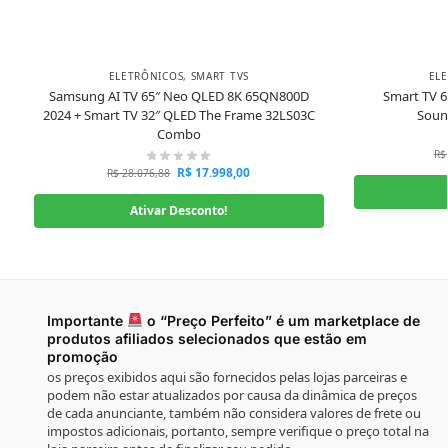
ELETRÔNICOS
,
SMART TVS
EL
Samsung AI TV 65″ Neo QLED 8K 65QN800D
Smart TV 
2024 + Smart TV 32″ QLED The Frame 32LS03C
Soun
Combo
R$
R$
17.998,00
R$
28.076,88
Ativar Desconto!
Importante
o “Preço Perfeito” é um marketplace de
produtos afiliados selecionados que estão em
promoção
os preços exibidos aqui são fornecidos pelas lojas parceiras e
podem não estar atualizados por causa da dinâmica de preços
de cada anunciante, também não considera valores de frete ou
impostos adicionais, portanto, sempre verifique o preço total na