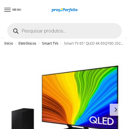
MENU
não encontrou uma boa promoção? Peça
ajuda grátis clicando aqui
Início
Eletrônicos
Smart TVs
Smart TV 65″ QLED 4K 65Q70D 2024 + Soundbar HW-B550/ZD Combo
/
/
/