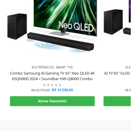
ELETRÔNICOS
,
SMART TVS
EL
Combo Samsung AI Gaming TV 65″ Neo QLED 4K
AI TV 65″ OLED
65QN90D 2024 + Soundbar HW-Q800D Combo
R$
14.598,00
R$
22.772,88
R$
3
Ativar Desconto!