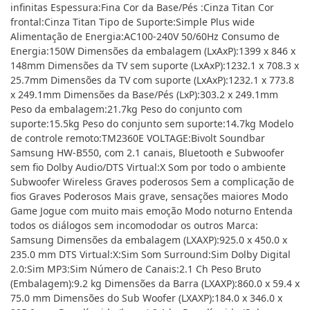
infinitas Espessura:Fina Cor da Base/Pés :Cinza Titan Cor
frontal:Cinza Titan Tipo de Suporte:Simple Plus wide
Alimentação de Energia:AC100-240V 50/60Hz Consumo de
Energia:150W Dimensões da embalagem (LxAxP):1399 x 846 x
148mm Dimensões da TV sem suporte (LxAxP):1232.1 x 708.3 x
25.7mm Dimensões da TV com suporte (LxAxP):1232.1 x 773.8
x 249.1mm Dimensões da Base/Pés (LxP):303.2 x 249.1mm
Peso da embalagem:21.7kg Peso do conjunto com
suporte:15.5kg Peso do conjunto sem suporte:14.7kg Modelo
de controle remoto:TM2360E VOLTAGE:Bivolt Soundbar
Samsung HW-B550, com 2.1 canais, Bluetooth e Subwoofer
sem fio Dolby Audio/DTS Virtual:X Som por todo o ambiente
Subwoofer Wireless Graves poderosos Sem a complicação de
fios Graves Poderosos Mais grave, sensações maiores Modo
Game Jogue com muito mais emoção Modo noturno Entenda
todos os diálogos sem incomododar os outros Marca:
Samsung Dimensões da embalagem (LXAXP):925.0 x 450.0 x
235.0 mm DTS Virtual:X:Sim Som Surround:Sim Dolby Digital
2.0:Sim MP3:Sim Número de Canais:2.1 Ch Peso Bruto
(Embalagem):9.2 kg Dimensões da Barra (LXAXP):860.0 x 59.4 x
75.0 mm Dimensões do Sub Woofer (LXAXP):184.0 x 346.0 x