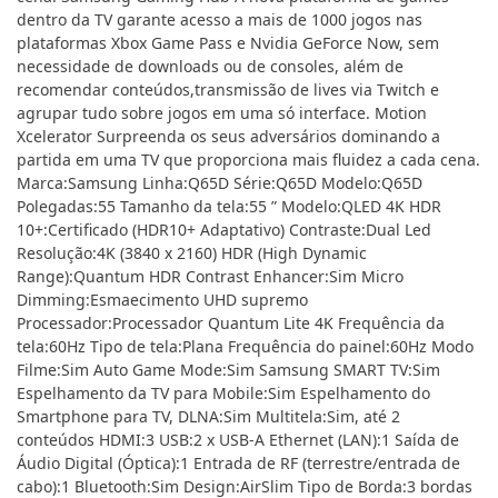
dentro da TV garante acesso a mais de 1000 jogos nas
plataformas Xbox Game Pass e Nvidia GeForce Now, sem
necessidade de downloads ou de consoles, além de
recomendar conteúdos,transmissão de lives via Twitch e
agrupar tudo sobre jogos em uma só interface. Motion
Xcelerator Surpreenda os seus adversários dominando a
partida em uma TV que proporciona mais fluidez a cada cena.
Marca:Samsung Linha:Q65D Série:Q65D Modelo:Q65D
Polegadas:55 Tamanho da tela:55 ” Modelo:QLED 4K HDR
10+:Certificado (HDR10+ Adaptativo) Contraste:Dual Led
Resolução:4K (3840 x 2160) HDR (High Dynamic
Range):Quantum HDR Contrast Enhancer:Sim Micro
Dimming:Esmaecimento UHD supremo
Processador:Processador Quantum Lite 4K Frequência da
tela:60Hz Tipo de tela:Plana Frequência do painel:60Hz Modo
Filme:Sim Auto Game Mode:Sim Samsung SMART TV:Sim
Espelhamento da TV para Mobile:Sim Espelhamento do
Smartphone para TV, DLNA:Sim Multitela:Sim, até 2
conteúdos HDMI:3 USB:2 x USB-A Ethernet (LAN):1 Saída de
Áudio Digital (Óptica):1 Entrada de RF (terrestre/entrada de
cabo):1 Bluetooth:Sim Design:AirSlim Tipo de Borda:3 bordas