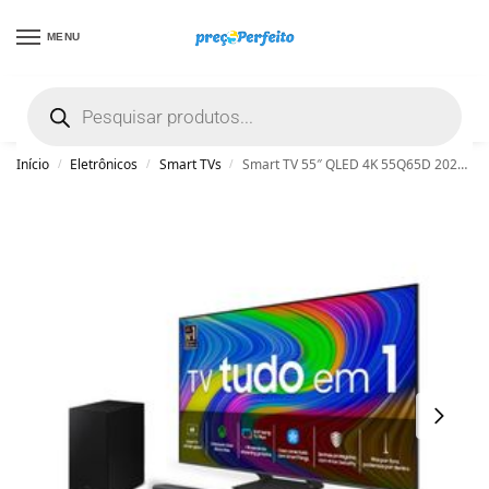
MENU
não encontrou uma boa promoção? Peça
ajuda grátis clicando aqui
Início
Eletrônicos
Smart TVs
Smart TV 55″ QLED 4K 55Q65D 2024 + Soundbar HW-B550/ZD Combo
/
/
/