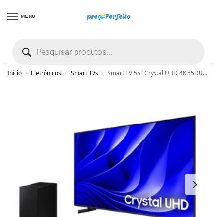
MENU
não encontrou uma boa promoção? Peça
ajuda grátis clicando aqui
Início
Eletrônicos
Smart TVs
Smart TV 55″ Crystal UHD 4K 55DU8000 2024 + Soundbar HW-B550/ZD Combo
/
/
/