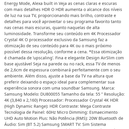
Energy Mode, Alexa built in Veja as cenas claras e escuras
com mais detalhes HDR O HDR aumenta o alcance dos níveis
de luz na sua TV, proporcionando mais brilho, contraste e
detalhes para você aproveitar o seu programa favorito tanto
nas cenas mais escuras, quanto naquelas de alta
luminosidade. Transforme seu conteúdo em 4K Processador
Crystal 4K O processador exclusivo da Samsung faz a
otimização de seu conteúdo para 4K ou o mais próximo
possível dessa resolução, conforme a cena. *Essa otimização
é chamada de ‘upscaling’. Fina e elegante Design AirSlim com
base ajustável Seja na parede ou no rack, essa TV de menos
de 2,6cm de espessura combinará perfeitamente com o seu
ambiente. Além disso, ajuste a base da TV na altura que
preferir deixando o espaço ideal para complementar sua
experiência sonora com uma soundbar Samsung. Marca:
Samsung Modelo: DU800055 Tamanho da tela: 55 ” Resolução:
4K (3,840 x 2,160) Processador: Processador Crystal 4K HDR
(High Dynamic Range): HDR Contraste: Mega Contraste
Tecnologia de Painel: 60Hz Micro Dimming: Esmaecimento
UHD Auto Motion Plus: Não Potência (RMS): 20W Bluetooth de
Áudio: Sim (BT 5.2) Samsung SMART TV: Sim Sistema