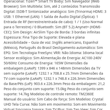
Operacional: Tizen™ Smart TV Bixby: Sim Navegador (Web
Browser): Sim Multitela: Sim, até 2 conteúdos Transmissão
Digital: ISDB-T Sintonizador analógico: Sim (Trinorma) HDMI: 3
USB: 1 Ethernet (LAN): 1 Saída de Áudio Digital (Óptica): 1
Entrada de RF (terrestre/entrada de cabo): 1 / 1 (Uso Normal
para o Terrestre) / 0 Bluetooth: Sim (BT 5.2) Anynet+ (HDMI-
CEC): Sim Design: AirSlim Tipo de Borda: 3 bordas infinitas
Espessura: Fina Tipo de Suporte: Elevada e plana
Acessibilidade – Guia de voz: Inglês americano, Espanhol
(México), Português do Brasil Desligamento automático: Sim
EPG: Sim Tecnologia FreeSync VRR: Não Idioma: Idioma local
Sensor ecológico: Sim Alimentação de Energia: AC100-240V
50/60Hz Consumo de Energia: 165W Dimensões da
embalagem (LxAxP): 1399 x 846 x 148mm Dimensões da TV
sem suporte (LxAxP): 1232.1 x 708.8 x 25.7mm Dimensões da
TV com suporte (LxAxP): 1232.1 x 748.8 x 226.3mm Dimensões
da Base/Pés (LxP): 903.6 x 226.3mm Peso da embalagem: 21,2
Peso do conjunto com suporte: 15.0kg Peso do conjunto sem
suporte: 14.7kg Modeloo de controle remoto: TM2360E
Manual do usuário: Sim Cabo de força: Sim Modeloo: Crystal
UHD Tela Curva: Não Som em movimento: Som em Movimento
Virtual Sincronia Sonora: Sim TV Plus: Sim Tap View: Sim Cor