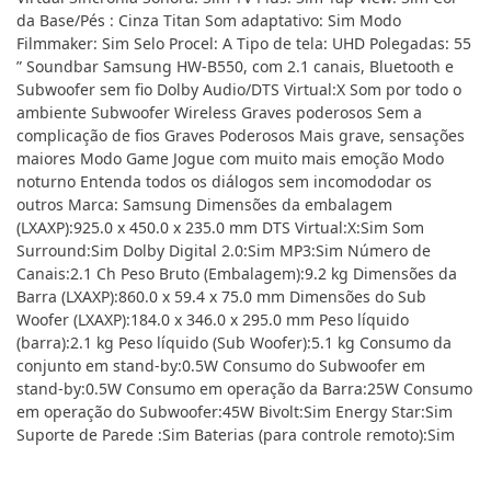
da Base/Pés : Cinza Titan Som adaptativo: Sim Modo
Filmmaker: Sim Selo Procel: A Tipo de tela: UHD Polegadas: 55
” Soundbar Samsung HW-B550, com 2.1 canais, Bluetooth e
Subwoofer sem fio Dolby Audio/DTS Virtual:X Som por todo o
ambiente Subwoofer Wireless Graves poderosos Sem a
complicação de fios Graves Poderosos Mais grave, sensações
maiores Modo Game Jogue com muito mais emoção Modo
noturno Entenda todos os diálogos sem incomododar os
outros Marca: Samsung Dimensões da embalagem
(LXAXP):925.0 x 450.0 x 235.0 mm DTS Virtual:X:Sim Som
Surround:Sim Dolby Digital 2.0:Sim MP3:Sim Número de
Canais:2.1 Ch Peso Bruto (Embalagem):9.2 kg Dimensões da
Barra (LXAXP):860.0 x 59.4 x 75.0 mm Dimensões do Sub
Woofer (LXAXP):184.0 x 346.0 x 295.0 mm Peso líquido
(barra):2.1 kg Peso líquido (Sub Woofer):5.1 kg Consumo da
conjunto em stand-by:0.5W Consumo do Subwoofer em
stand-by:0.5W Consumo em operação da Barra:25W Consumo
em operação do Subwoofer:45W Bivolt:Sim Energy Star:Sim
Suporte de Parede :Sim Baterias (para controle remoto):Sim