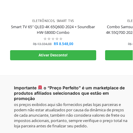
ELETRÔNICOS
,
SMART TVS
EL
Smart TV 65″ QLED 4K 65Q60D 2024 + Soundbar
Combo Samsun
HW-S800D Combo
4K 55Q70D 20
R$
8.548,00
R$
13.334,88
R$
Ativar Desconto!
Importante
o “Preço Perfeito” é um marketplace de
produtos afiliados selecionados que estão em
promoção
os preços exibidos aqui são fornecidos pelas lojas parceiras e
podem não estar atualizados por causa da dinâmica de preços
de cada anunciante, também não considera valores de frete ou
impostos adicionais, portanto, sempre verifique o preço total na
loja parceira antes de finalizar seu pedido.