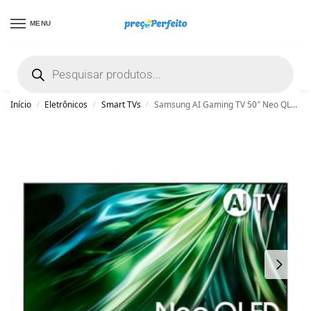
MENU
não encontrou uma boa promoção? Peça
ajuda grátis clicando aqui
Início
Eletrônicos
Smart TVs
Samsung AI Gaming TV 50″ Neo QLED 4K 50QN90D 2024, Processador com AI, Upscaling 4K, Mini LED, Painel até 144hz, Alexa built in 50″
/
/
/