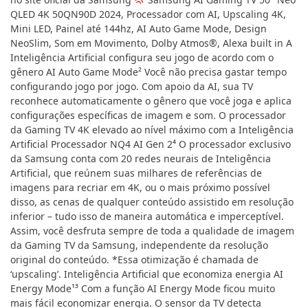
QLED 4K 50QN90D 2024, Processador com AI, Upscaling 4K,
Mini LED, Painel até 144hz, AI Auto Game Mode, Design
NeoSlim, Som em Movimento, Dolby Atmos®, Alexa built in A
Inteligência Artificial configura seu jogo de acordo com o
gênero AI Auto Game Mode² Você não precisa gastar tempo
configurando jogo por jogo. Com apoio da AI, sua TV
reconhece automaticamente o gênero que você joga e aplica
configurações específicas de imagem e som. O processador
da Gaming TV 4K elevado ao nível máximo com a Inteligência
Artificial Processador NQ4 AI Gen 2⁴ O processador exclusivo
da Samsung conta com 20 redes neurais de Inteligência
Artificial, que reúnem suas milhares de referências de
imagens para recriar em 4K, ou o mais próximo possível
disso, as cenas de qualquer conteúdo assistido em resolução
inferior – tudo isso de maneira automática e imperceptível.
Assim, você desfruta sempre de toda a qualidade de imagem
da Gaming TV da Samsung, independente da resolução
original do conteúdo. *Essa otimização é chamada de
‘upscaling’. Inteligência Artificial que economiza energia AI
Energy Mode¹³ Com a função AI Energy Mode ficou muito
mais fácil economizar energia. O sensor da TV detecta