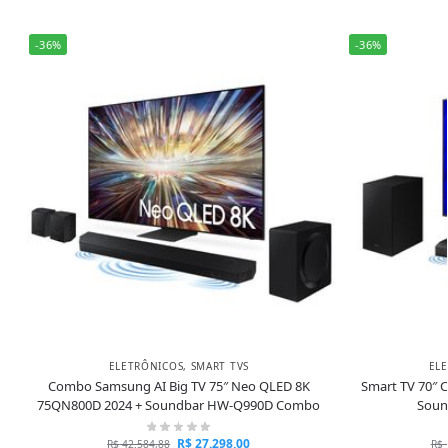
-36%
-36%
ELETRÔNICOS
,
SMART TVS
EL
Combo Samsung AI Big TV 75″ Neo QLED 8K
Smart TV 70″ 
75QN800D 2024 + Soundbar HW-Q990D Combo
Soun
R$
27.298,00
R$
42.584,88
R$