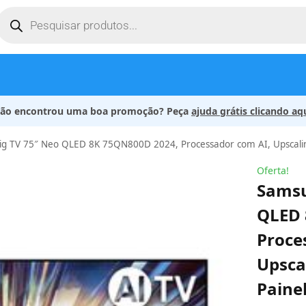
ão encontrou uma boa promoção? Peça
ajuda grátis clicando aq
 TV 75″ Neo QLED 8K 75QN800D 2024, Processador com AI, Upscaling 8K AI
Oferta!
Samsu
QLED 
Proce
Upscal
Painel