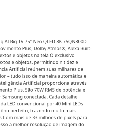
 AI Big TV 75″ Neo QLED 8K 75QN800D
Movimento Plus, Dolby Atmos®, Alexa Built-
tos e objetos na tela O exclusivo
tos e objetos, permitindo nitidez e
cia Artificial reúnem suas milhares de
ior – tudo isso de maneira automática e
eligência Artificial proporciona através
ento Plus. São 70W RMS de potência e
ar Samsung conectada. Cada detalhe
da LED convencional por 40 Mini LEDs
ilho perfeito, trazendo muito mais
ls Com mais de 33 milhões de pixels para
cesso a melhor resolução de imagem do