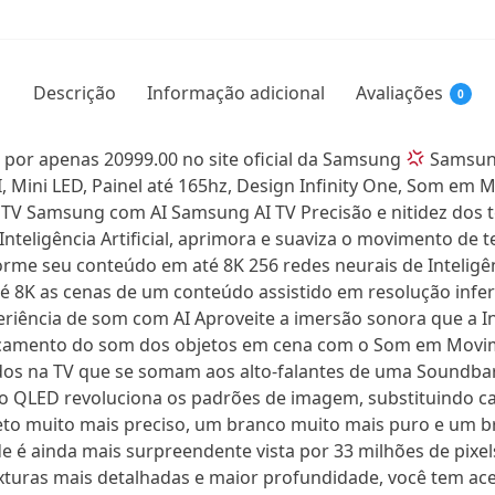
Descrição
Informação adicional
Avaliações
0
 por apenas 20999.00 no site oficial da Samsung
Samsung
, Mini LED, Painel até 165hz, Design Infinity One, Som em 
V Samsung com AI Samsung AI TV Precisão e nitidez dos tex
ligência Artificial, aprimora e suaviza o movimento de tex
orme seu conteúdo em até 8K 256 redes neurais de Inteligên
té 8K as cenas de um conteúdo assistido em resolução infer
eriência de som com AI Aproveite a imersão sonora que a Int
camento do som dos objetos em cena com o Som em Movim
ados na TV que se somam aos alto-falantes de uma Soundb
o QLED revoluciona os padrões de imagem, substituindo ca
to muito mais preciso, um branco muito mais puro e um br
de é ainda mais surpreendente vista por 33 milhões de pixe
exturas mais detalhadas e maior profundidade, você tem a