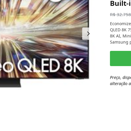
Built-
R$
32.758
Economize
QLED 8K 7
8K AI, Mini
Samsung po
Preço, disp
alteração 