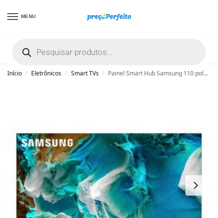
MENU
não encontrou uma boa promoção? Peça
ajuda grátis clicando aqui
Início
Eletrônicos
Smart TVs
Painel Smart Hub Samsung 110 polegadas MICRO LED 4K MS1A Painel 120hz Processador com IA, Tela Infinita Prata
/
/
/