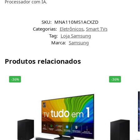
Processador com IA.
SKU:
MNA110MS1ACXZD
Categorias:
Eletrônicos
,
Smart TVs
Tag:
Loja Samsung
Marca:
Samsung
Produtos relacionados
-36%
-36%