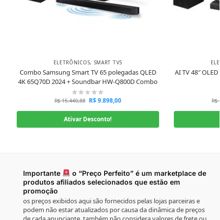
ELETRÔNICOS
,
SMART TVS
EL
Combo Samsung Smart TV 65 polegadas QLED
AI TV 48″ OLED
4K 65Q70D 2024 + Soundbar HW-Q800D Combo
R$
9.898,00
R$
15.440,88
R$
Ativar Desconto!
Importante
o “Preço Perfeito” é um marketplace de
produtos afiliados selecionados que estão em
promoção
os preços exibidos aqui são fornecidos pelas lojas parceiras e
podem não estar atualizados por causa da dinâmica de preços
de cada anunciante, também não considera valores de frete ou