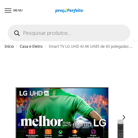
MENU
não encontrou uma boa promoção? Peça
ajuda grátis clicando aqui
Início
Casa e Eletro
Smart TV LG UHD AI 4K UA85 de 43 polegadas 2025 – 43UA8550PSA
/
/