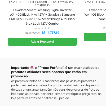
CASA E ELETRO
,
ELETRODOMÉSTICOS
,
LAVADORAS E
CASA E ELETRO
,
SECADORAS
Lavadora Smart Samsung Digital Inverter
Lavadora Sm
WA14CG Black 14kg 127V + Geladeira Samsung
WA14CG Black 
BMF RB50DG6020B1AZ SmartThings 462L Black
cone
Inox Look 127V Combo
R$
R$
11.757,60
R$
15.990,34
Ativar Desconto!
Importante
o “Preço Perfeito” é um marketplace de
produtos afiliados selecionados que estão em
promoção
os preços exibidos aqui são fornecidos pelas lojas parceiras e
podem não estar atualizados por causa da dinâmica de preços
de cada anunciante, também não considera valores de frete ou
impostos adicionais, portanto, sempre verifique o preço total na
loja parceira antes de finalizar seu pedido.