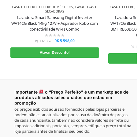
CASA E ELETRO
,
ELETRODOMÉSTICOS
,
LAVADORAS E
CASA E ELETRO
,
SECADORAS
Lavadora Smart Samsung Digital Inverter
Lavadora Sm
WA14CG Black 14kg 127V + Aspirador Robô com
WA17CG Black 
conectividade Wi-FI Combo
BMF RB50DG60
R$
5.598,00
R$
7.613,28
R$
1
Ativar Desconto!
Importante
o “Preço Perfeito” é um marketplace de
produtos afiliados selecionados que estão em
promoção
os preços exibidos aqui são fornecidos pelas lojas parceiras e
podem não estar atualizados por causa da dinâmica de preços
de cada anunciante, também não considera valores de frete ou
impostos adicionais, portanto, sempre verifique o preço total na
loja parceira antes de finalizar seu pedido.