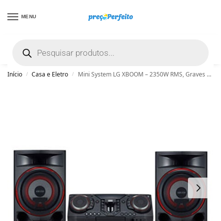
MENU
não encontrou uma boa promoção? Peça
ajuda grátis clicando aqui
Início
Casa e Eletro
Mini System LG XBOOM – 2350W RMS, Graves Potentes, Karaokê, DJ Set e Party Speaker – CL87 – CL87
/
/