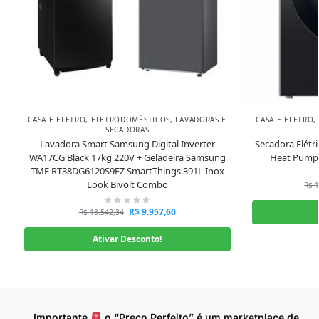
CASA E ELETRO
,
ELETRODOMÉSTICOS
,
LAVADORAS E
CASA E ELETRO
,
SECADORAS
Lavadora Smart Samsung Digital Inverter
Secadora Elétr
WA17CG Black 17kg 220V + Geladeira Samsung
Heat Pump 
TMF RT38DG6120S9FZ SmartThings 391L Inox
Look Bivolt Combo
R$
1
R$
9.957,60
R$
13.542,34
Ativar Desconto!
Importante
o “Preço Perfeito” é um marketplace de