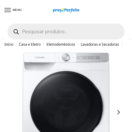
MENU
não encontrou uma boa promoção? Peça
ajuda grátis clicando aqui
Início
Casa e Eletro
Eletrodomésticos
Lavadoras e Secadoras
Lav
/
/
/
/