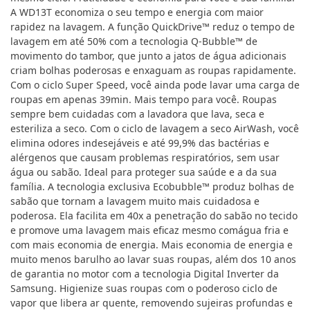
A WD13T economiza o seu tempo e energia com maior
rapidez na lavagem. A função QuickDrive™ reduz o tempo de
lavagem em até 50% com a tecnologia Q-Bubble™ de
movimento do tambor, que junto a jatos de água adicionais
criam bolhas poderosas e enxaguam as roupas rapidamente.
Com o ciclo Super Speed, você ainda pode lavar uma carga de
roupas em apenas 39min. Mais tempo para você. Roupas
sempre bem cuidadas com a lavadora que lava, seca e
esteriliza a seco. Com o ciclo de lavagem a seco AirWash, você
elimina odores indesejáveis e até 99,9% das bactérias e
alérgenos que causam problemas respiratórios, sem usar
água ou sabão. Ideal para proteger sua saúde e a da sua
família. A tecnologia exclusiva Ecobubble™ produz bolhas de
sabão que tornam a lavagem muito mais cuidadosa e
poderosa. Ela facilita em 40x a penetração do sabão no tecido
e promove uma lavagem mais eficaz mesmo comágua fria e
com mais economia de energia. Mais economia de energia e
muito menos barulho ao lavar suas roupas, além dos 10 anos
de garantia no motor com a tecnologia Digital Inverter da
Samsung. Higienize suas roupas com o poderoso ciclo de
vapor que libera ar quente, removendo sujeiras profundas e