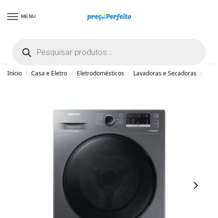
MENU
não encontrou uma boa promoção? Peça
ajuda grátis clicando aqui
Início
Casa e Eletro
Eletrodomésticos
Lavadoras e Secadoras
Lav
/
/
/
/