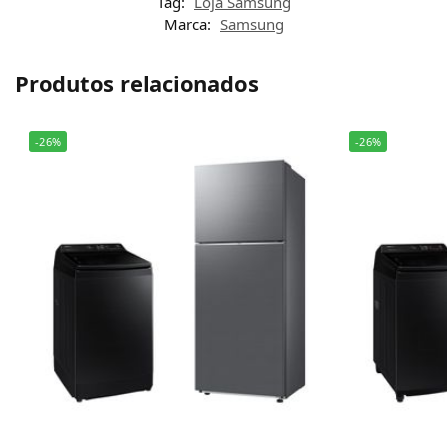
Tag:
Loja Samsung
Marca:
Samsung
Produtos relacionados
-26%
-26%