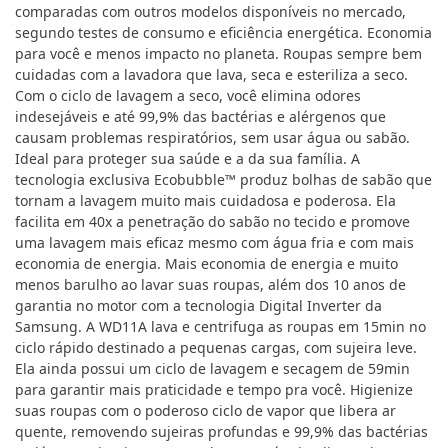
comparadas com outros modelos disponíveis no mercado,
segundo testes de consumo e eficiência energética. Economia
para você e menos impacto no planeta. Roupas sempre bem
cuidadas com a lavadora que lava, seca e esteriliza a seco.
Com o ciclo de lavagem a seco, você elimina odores
indesejáveis e até 99,9% das bactérias e alérgenos que
causam problemas respiratórios, sem usar água ou sabão.
Ideal para proteger sua saúde e a da sua família. A
tecnologia exclusiva Ecobubble™ produz bolhas de sabão que
tornam a lavagem muito mais cuidadosa e poderosa. Ela
facilita em 40x a penetração do sabão no tecido e promove
uma lavagem mais eficaz mesmo com água fria e com mais
economia de energia. Mais economia de energia e muito
menos barulho ao lavar suas roupas, além dos 10 anos de
garantia no motor com a tecnologia Digital Inverter da
Samsung. A WD11A lava e centrifuga as roupas em 15min no
ciclo rápido destinado a pequenas cargas, com sujeira leve.
Ela ainda possui um ciclo de lavagem e secagem de 59min
para garantir mais praticidade e tempo pra você. Higienize
suas roupas com o poderoso ciclo de vapor que libera ar
quente, removendo sujeiras profundas e 99,9% das bactérias