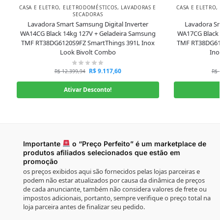
CASA E ELETRO
,
ELETRODOMÉSTICOS
,
LAVADORAS E
CASA E ELETRO
,
SECADORAS
Lavadora Smart Samsung Digital Inverter
Lavadora Sm
WA14CG Black 14kg 127V + Geladeira Samsung
WA17CG Black 
TMF RT38DG6120S9FZ SmartThings 391L Inox
TMF RT38DG61
Look Bivolt Combo
Ino
R$
9.117,60
R$
12.399,94
R$
Ativar Desconto!
Importante
o “Preço Perfeito” é um marketplace de
produtos afiliados selecionados que estão em
promoção
os preços exibidos aqui são fornecidos pelas lojas parceiras e
podem não estar atualizados por causa da dinâmica de preços
de cada anunciante, também não considera valores de frete ou
impostos adicionais, portanto, sempre verifique o preço total na
loja parceira antes de finalizar seu pedido.