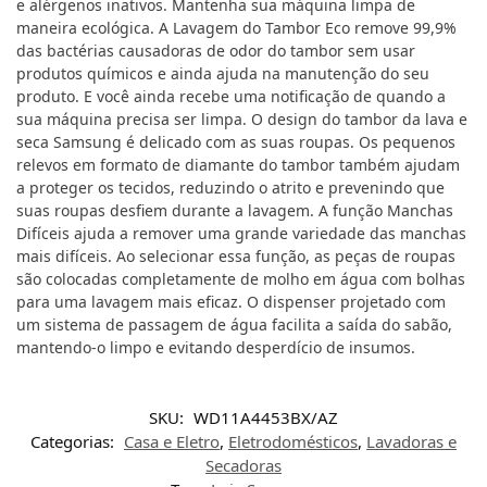
e alérgenos inativos. Mantenha sua máquina limpa de
maneira ecológica. A Lavagem do Tambor Eco remove 99,9%
das bactérias causadoras de odor do tambor sem usar
produtos químicos e ainda ajuda na manutenção do seu
produto. E você ainda recebe uma notificação de quando a
sua máquina precisa ser limpa. O design do tambor da lava e
seca Samsung é delicado com as suas roupas. Os pequenos
relevos em formato de diamante do tambor também ajudam
a proteger os tecidos, reduzindo o atrito e prevenindo que
suas roupas desfiem durante a lavagem. A função Manchas
Difíceis ajuda a remover uma grande variedade das manchas
mais difíceis. Ao selecionar essa função, as peças de roupas
são colocadas completamente de molho em água com bolhas
para uma lavagem mais eficaz. O dispenser projetado com
um sistema de passagem de água facilita a saída do sabão,
mantendo-o limpo e evitando desperdício de insumos.
SKU:
WD11A4453BX/AZ
Categorias:
Casa e Eletro
,
Eletrodomésticos
,
Lavadoras e
Secadoras