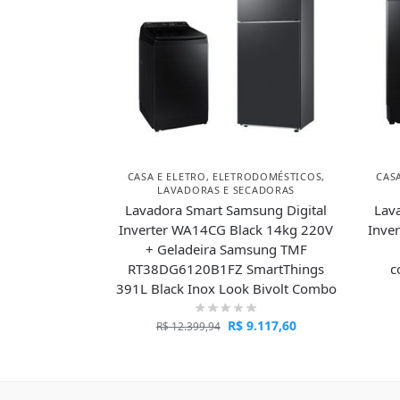
CASA E ELETRO
,
ELETRODOMÉSTICOS
,
CAS
LAVADORAS E SECADORAS
Lavadora Smart Samsung Digital
Lav
Inverter WA14CG Black 14kg 220V
Inve
+ Geladeira Samsung TMF
RT38DG6120B1FZ SmartThings
c
391L Black Inox Look Bivolt Combo
R$
9.117,60
R$
12.399,94