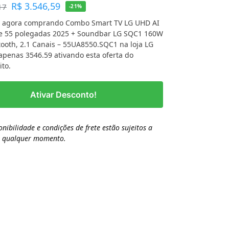
R$
3.546,59
17
-21%
 agora comprando Combo Smart TV LG UHD AI
e 55 polegadas 2025 + Soundbar LG SQC1 160W
ooth, 2.1 Canais – 55UA8550.SQC1 na loja LG
 apenas 3546.59 ativando esta oferta do
ito.
Ativar Desconto!
onibilidade e condições de frete estão sujeitos a
a qualquer momento.