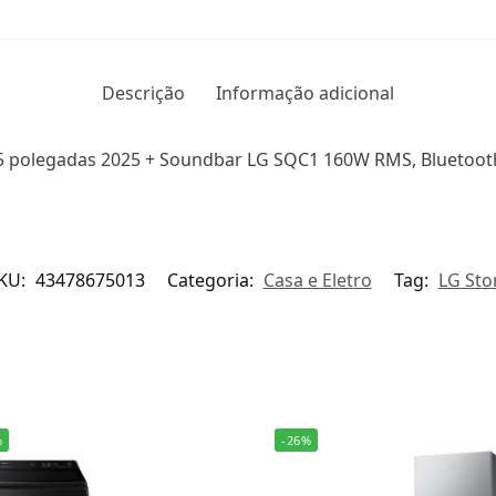
Descrição
Informação adicional
 polegadas 2025 + Soundbar LG SQC1 160W RMS, Bluetooth
KU:
43478675013
Categoria:
Casa e Eletro
Tag:
LG Sto
%
-26%