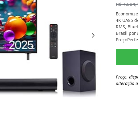
R$
4.504,
Economize
4K UA85 d
RMS, Bluet
Brasil por
PreçoPerfe
Preço, disp
alteração 