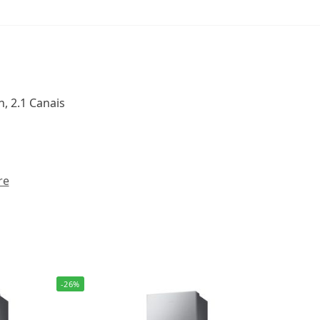
, 2.1 Canais
re
-26%