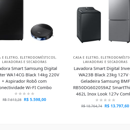
A E ELETRO
,
ELETRODOMÉSTICOS
,
CASA E ELETRO
,
ELETRODOMÉSTI
LAVADORAS E SECADORAS
LAVADORAS E SECADORAS
adora Smart Samsung Digital
Lavadora Smart Digital Inve
rter WA14CG Black 14kg 220V
WA23B Black 23kg 127V 
+ Aspirador Robô com
Geladeira Samsung BMF
onectividade Wi-FI Combo
RB50DG6020S9AZ SmartTh
462L Inox Look 127v Com
R$
5.598,00
R$
7.613,28
R$
13.797,60
R$
18.764,74