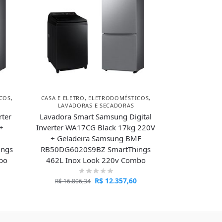
COS
,
CASA E ELETRO
,
ELETRODOMÉSTICOS
,
LAVADORAS E SECADORAS
rter
Lavadora Smart Samsung Digital
+
Inverter WA17CG Black 17kg 220V
+ Geladeira Samsung BMF
ings
RB50DG6020S9BZ SmartThings
bo
462L Inox Look 220v Combo
R$
12.357,60
R$
16.806,34