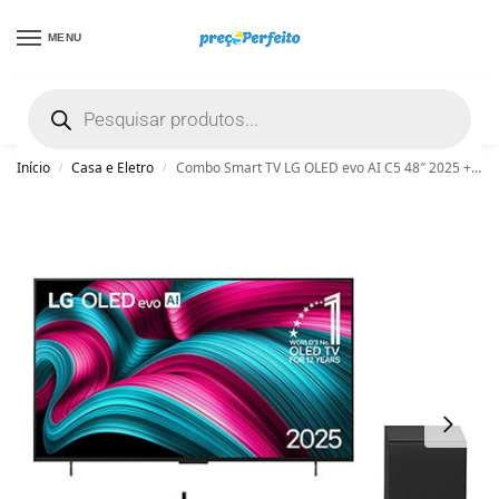
MENU
não encontrou uma boa promoção? Peça
ajuda grátis clicando aqui
Início
Casa e Eletro
Combo Smart TV LG OLED evo AI C5 48″ 2025 + Soundbar S40T 300W RMS, 2.1 Canais, Dolby Digital – OLED48C5.S40T
/
/