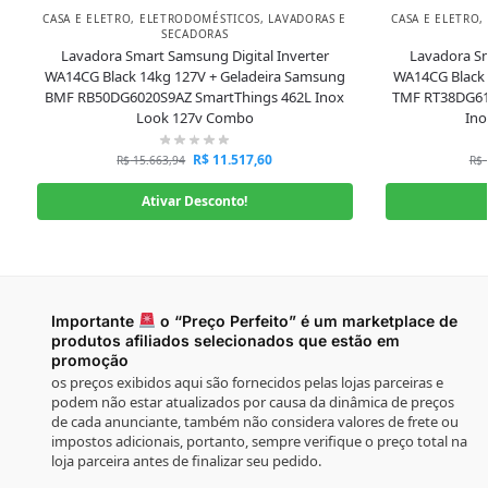
CASA E ELETRO
,
ELETRODOMÉSTICOS
,
LAVADORAS E
CASA E ELETRO
,
SECADORAS
Lavadora Smart Samsung Digital Inverter
Lavadora Sm
WA14CG Black 14kg 127V + Geladeira Samsung
WA14CG Black 
BMF RB50DG6020S9AZ SmartThings 462L Inox
TMF RT38DG61
Look 127v Combo
Ino
R$
11.517,60
R$
15.663,94
R$
Ativar Desconto!
Importante
o “Preço Perfeito” é um marketplace de
produtos afiliados selecionados que estão em
promoção
os preços exibidos aqui são fornecidos pelas lojas parceiras e
podem não estar atualizados por causa da dinâmica de preços
de cada anunciante, também não considera valores de frete ou
impostos adicionais, portanto, sempre verifique o preço total na
loja parceira antes de finalizar seu pedido.