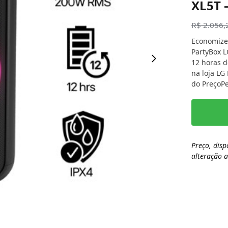
XL5T 
R$
2.056,
Economize
PartyBox 
12 horas d
na loja LG
do PreçoPe
Preço, disp
alteração 