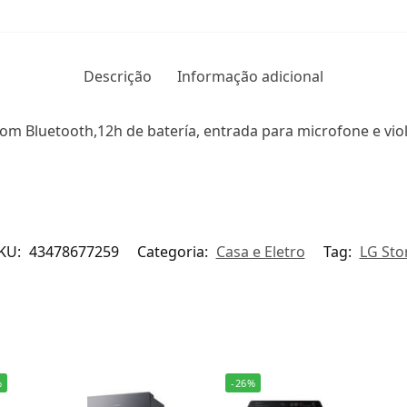
Descrição
Informação adicional
om Bluetooth,12h de batería, entrada para microfone e viol
KU:
43478677259
Categoria:
Casa e Eletro
Tag:
LG Sto
%
-26%