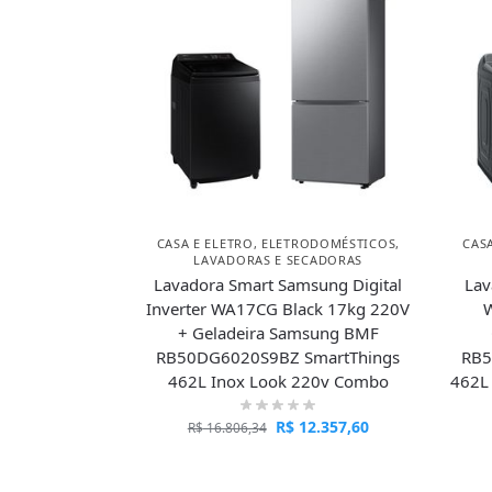
CASA E ELETRO
,
ELETRODOMÉSTICOS
,
CAS
LAVADORAS E SECADORAS
Lavadora Smart Samsung Digital
Lav
Inverter WA17CG Black 17kg 220V
W
+ Geladeira Samsung BMF
RB50DG6020S9BZ SmartThings
RB5
462L Inox Look 220v Combo
462L
R$
12.357,60
R$
16.806,34