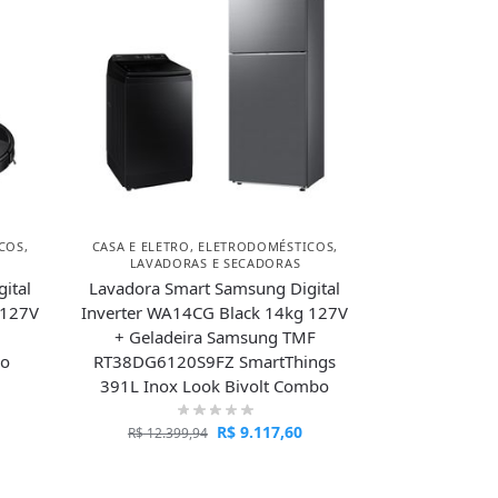
COS
,
CASA E ELETRO
,
ELETRODOMÉSTICOS
,
LAVADORAS E SECADORAS
ital
Lavadora Smart Samsung Digital
 127V
Inverter WA14CG Black 14kg 127V
+ Geladeira Samsung TMF
bo
RT38DG6120S9FZ SmartThings
391L Inox Look Bivolt Combo
R$
9.117,60
R$
12.399,94