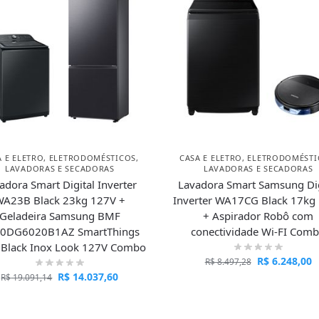
A E ELETRO
,
ELETRODOMÉSTICOS
,
CASA E ELETRO
,
ELETRODOMÉSTI
LAVADORAS E SECADORAS
LAVADORAS E SECADORAS
adora Smart Digital Inverter
Lavadora Smart Samsung Dig
A23B Black 23kg 127V +
Inverter WA17CG Black 17kg
Geladeira Samsung BMF
+ Aspirador Robô com
0DG6020B1AZ SmartThings
conectividade Wi-FI Com
 Black Inox Look 127V Combo
R$
6.248,00
R$
8.497,28
R$
14.037,60
R$
19.091,14