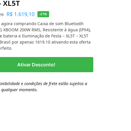
– XL5T
R$
1.619,10
26
-21%
 agora comprando Caixa de som Bluetooth
LG XBOOM 200W RMS, Resistente à água (IPX4),
e bateria e Iluminação de Festa – XL5T – XL5T
 Brasil por apenas 1619.10 ativando esta oferta
rfeito.
Ativar Desconto!
onibilidade e condições de frete estão sujeitos a
a qualquer momento.