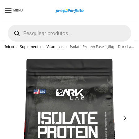
MENU
não encontrou uma boa promoção? Peça
ajuda grátis clicando aqui
Início
Suplementos e Vitaminas
Isolate Protein Fuse 1,8kg – Dark Lab – Chocolate
/
/