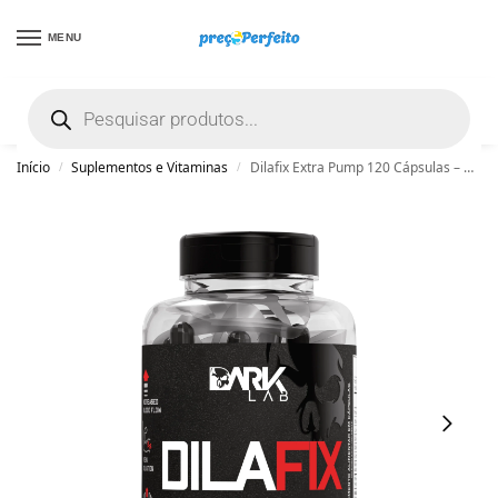
MENU
não encontrou uma boa promoção? Peça
ajuda grátis clicando aqui
Início
Suplementos e Vitaminas
Dilafix Extra Pump 120 Cápsulas – Dark Lab
/
/