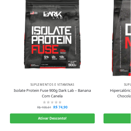
SUPLEMENTOS E VITAMINAS
SUP
Isolate Protein Fuse 900g Dark Lab – Banana
Hipercalóri
Com Canela
Chocol
R$
74,90
R$
108,61
Ativar Desconto!