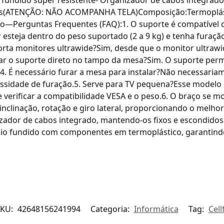
adas(ATENÇÃO: NÃO ACOMPANHA TELA)Composição:Termoplás
ção—Perguntas Frequentes (FAQ):1. O suporte é compatível 
esteja dentro do peso suportado (2 a 9 kg) e tenha furaç
a monitores ultrawide?Sim, desde que o monitor ultrawide
ar o suporte direto no tampo da mesa?Sim. O suporte perm
. É necessário furar a mesa para instalar?Não necessaria
sidade de furação.5. Serve para TV pequena?Esse modelo é
 verificar a compatibilidade VESA e o peso.6. O braço se 
: inclinação, rotação e giro lateral, proporcionando o melho
zador de cabos integrado, mantendo-os fixos e escondidos 
nio fundido com componentes em termoplástico, garantind
SKU:
42648156241994
Categoria:
Informática
Tag:
Cell