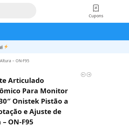
Cupons
ui
 Altura – ON-F95
te Articulado
ômico Para Monitor
30″ Onistek Pistão a
otação e Ajuste de
a – ON-F95