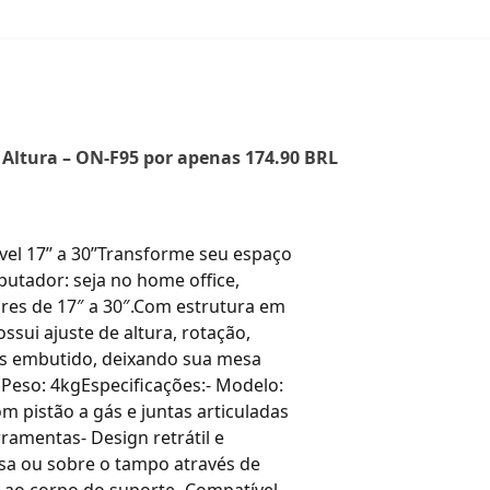
 Altura – ON-F95 por apenas 174.90 BRL
l 17’’ a 30’’Transforme seu espaço
utador: seja no home office,
ores de 17″ a 30″.Com estrutura em
ssui ajuste de altura, rotação,
os embutido, deixando sua mesa
so: 4kgEspecificações:- Modelo:
pistão a gás e juntas articuladas
rramentas- Design retrátil e
sa ou sobre o tampo através de
o ao corpo do suporte- Compatível