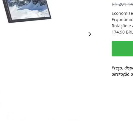
R$
201,1
Economize
Ergonômico
Rotação e 
174.90 BRL
Preço, disp
alteração 