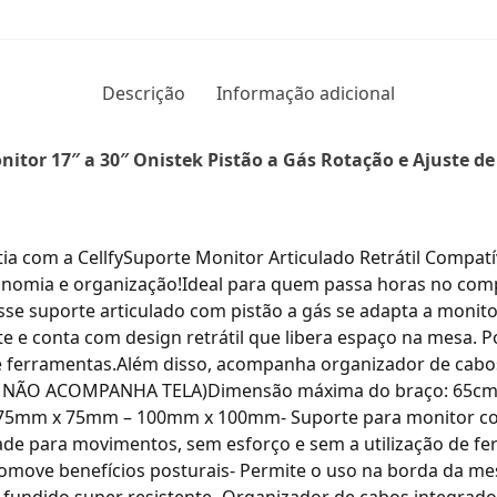
Descrição
Informação adicional
itor 17″ a 30″ Onistek Pistão a Gás Rotação e Ajuste de
com a CellfySuporte Monitor Articulado Retrátil Compatíve
onomia e organização!Ideal para quem passa horas no comp
Esse suporte articulado com pistão a gás se adapta a monit
nte e conta com design retrátil que libera espaço na mesa. Po
de ferramentas.Além disso, acompanha organizador de cab
: NÃO ACOMPANHA TELA)Dimensão máxima do braço: 65cmPe
: 75mm x 75mm – 100mm x 100mm- Suporte para monitor com 
ilidade para movimentos, sem esforço e sem a utilização de fe
move benefícios posturais- Permite o uso na borda da me
o fundido super resistente- Organizador de cabos integrad