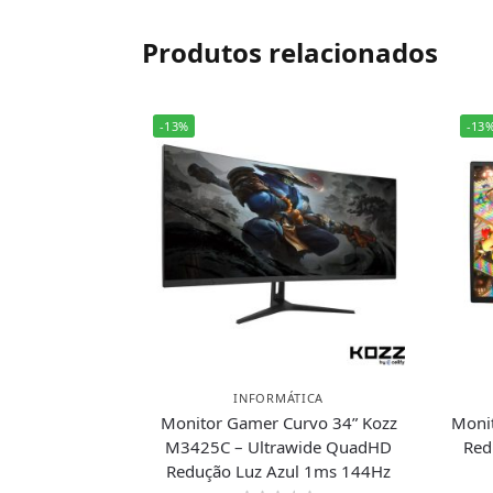
Produtos relacionados
-13%
-13
INFORMÁTICA
Monitor Gamer Curvo 34” Kozz
Moni
M3425C – Ultrawide QuadHD
Red
Redução Luz Azul 1ms 144Hz