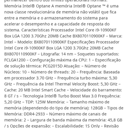
Memória Intel® Optane A memória Intel® Optane ™ é uma
nova classe revolucionária de memória não volátil que fica
entre a memória e o armazenamento do sistema para
acelerar o desempenho e a capacidade de resposta do
sistema. Características Processador Intel Core i9-10900KF
Box LGA 1200 3.70Ghz 20MB Cache BX8070110900KF – Marca:
Intel – Modelo: BX8070110900KF Especificações Processador
Intel Core i9-10900KF Box LGA 1200 3.70Ghz 20MB Cache
BX8070110900KF – Litografia: 14 nm – Soquetes suportados:
FCLGA1200 – Configuração máxima da CPU: 1 – Especificação
de solução térmica: PCG2015D Atuação: – Número de
Núcleos: 10 – Número de threads: 20 – Frequência: Baseada
em processador 3.70 GHz – Frequência turbo máxima: 5,30
GHz – Frequência da Intel Thermal Velocity Boost: 5,30 GHz –
Cache: 20 MB Intel Smart Cache – Velocidade do barramento:
8 GT / s – Tecnologia Intel® Turbo Boost Max 3.0 Frequência:
5,20 GHz – TDP: 125W Memória: – Tamanho máximo de
memória (dependendo do tipo de memória): 128GB – Tipos de
Memória: DDR4-2933 – Número máximo de canais de
memória: 2 – Largura de banda máxima da memória: 45,8 GB
/ s Opções de expansão: – Escalabilidade: 1S Only – Revisão