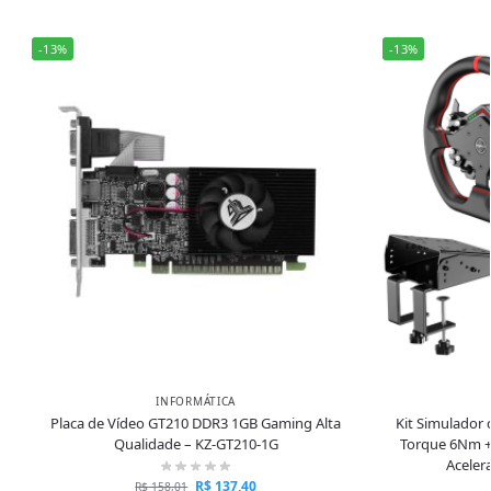
-13%
-13%
INFORMÁTICA
Placa de Vídeo GT210 DDR3 1GB Gaming Alta
Kit Simulador
Qualidade – KZ-GT210-1G
Torque 6Nm +
Aceler
R$
137,40
R$
158,01