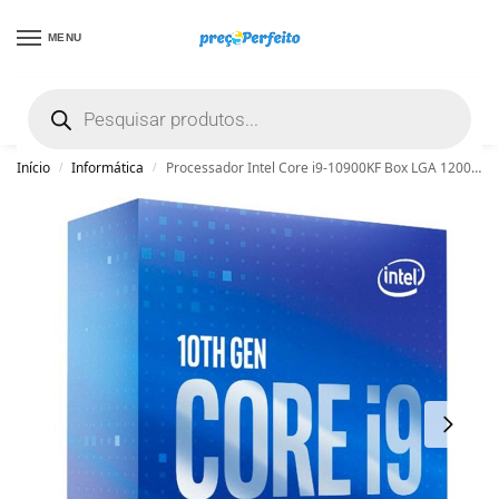
MENU
não encontrou uma boa promoção? Peça
ajuda grátis clicando aqui
Início
Informática
Processador Intel Core i9-10900KF Box LGA 1200 3.70Ghz 20MB Cache BX8070110900KF
/
/