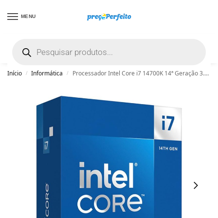
MENU
não encontrou uma boa promoção? Peça
ajuda grátis clicando aqui
Início
Informática
Processador Intel Core i7 14700K 14ª Geração 3.4 GHz (5.6GHz Turbo) 33MB Cache LGA 1700 – BX8071514700K
/
/