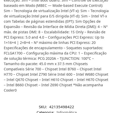
execução: Sim – Intel Boot Guard: Sim – Controle de Execução
baseado em Modo (MBEC — Mode-based Execute Control):
Sim – Tecnologia de virtualização Intel (VT-x): Sim – Tecnologia
de virtualização Intel para E/S dirigida (VT-d): Sim – Intel VT-x
com Tabelas de páginas estendidas (EPT): Sim Opções de
Expansão – Revisão da Interface de Mídia Direta (DMI): 4 – Nº
máx. de pistas DMI: 8 – Escalabilidade: 1S Only – Revisão de
PCI Express: 5.0 and 4.0 – Configurações PCI Express: Up to
1×16+4 | 2×8+4 – Nº máximo de linhas PCI Express: 20
Especificações de encapsulamento – Soquetes suportados:
FCLGA1700 – Configuração máxima da CPU: 1 – Especificação
de solução térmica: PCG 2020A – TJUNCTION: 100°C –
Tamanho do pacote: 45.0 mm x 37.5 mm Chipsets
Compatíveis Série 700 – Chipset Intel B760 – Chipset Intel
H770 – Chipset Intel Z790 Série Intel 600 – Intel W680 Chipset
– Intel Q670 Chipset – Intel H610 Chipset – Intel H670 Chipset
– Intel B660 Chipset – Intel Z690 Chipset *Não acompanha
Cooler0
SKU:
42135498422
Categoria:
Informática