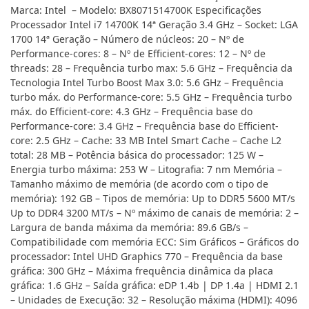
Marca: Intel – Modelo: BX8071514700K Especificações
Processador Intel i7 14700K 14ª Geração 3.4 GHz – Socket: LGA
1700 14ª Geração – Número de núcleos: 20 – Nº de
Performance-cores: 8 – Nº de Efficient-cores: 12 – Nº de
threads: 28 – Frequência turbo max: 5.6 GHz – Frequência da
Tecnologia Intel Turbo Boost Max 3.0: 5.6 GHz – Frequência
turbo máx. do Performance-core: 5.5 GHz – Frequência turbo
máx. do Efficient-core: 4.3 GHz – Frequência base do
Performance-core: 3.4 GHz – Frequência base do Efficient-
core: 2.5 GHz – Cache: 33 MB Intel Smart Cache – Cache L2
total: 28 MB – Potência básica do processador: 125 W –
Energia turbo máxima: 253 W – Litografia: 7 nm Memória –
Tamanho máximo de memória (de acordo com o tipo de
memória): 192 GB – Tipos de memória: Up to DDR5 5600 MT/s
Up to DDR4 3200 MT/s – Nº máximo de canais de memória: 2 –
Largura de banda máxima da memória: 89.6 GB/s –
Compatibilidade com memória ECC: Sim Gráficos – Gráficos do
processador: Intel UHD Graphics 770 – Frequência da base
gráfica: 300 GHz – Máxima frequência dinâmica da placa
gráfica: 1.6 GHz – Saída gráfica: eDP 1.4b | DP 1.4a | HDMI 2.1
– Unidades de Execução: 32 – Resolução máxima (HDMI): 4096