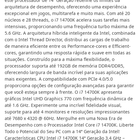
este processador de 14ª Geração redefine os limites da
arquitetura de desempenho, oferecendo uma experiência
excepcional em jogos, multitarefa e muito mais. Com até 20
núcleos e 28 threads, o i7 14700K acelera suas tarefas mais
intensivas, proporcionando uma frequência turbo máxima de
5.6 GHz. A arquitetura híbrida inteligente da Intel, combinada
com o Intel Thread Director, distribui as cargas de trabalho
de maneira eficiente entre os Performance-cores e Efficient-
cores, garantindo uma resposta rápida e suave em todas as
situações. Construído para a máxima flexibilidade, o
processador suporta até 192GB de memória DDR4/DDR5,
oferecendo largura de banda incrível para suas aplicações
mais exigentes. A compatibilidade com PCIe 4.0/5.0
proporciona opções de configuração avançadas para garantir
que você esteja sempre à frente. O i7 14700K apresenta
gráficos Intel UHD Graphics 770 com frequência dinâmica de
até 1.6 GHz. Experimente uma incrível fidelidade visual,
suporte para até 4 monitores e resoluções impressionantes
até 7680 x 4320 @ 60Hz. Mergulhe em uma Nova Era de
Desempenho com o Processador Intel Core i7 14700K. Liberte
Todo o Potencial do Seu PC com a 14ª Geração da Intel!
Características CPU Intel i7 14700K 14ª Geração 3.4 GHz –