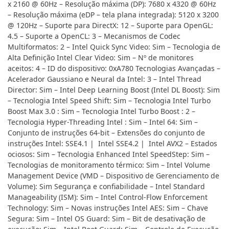
x 2160 @ 60Hz – Resolução máxima (DP): 7680 x 4320 @ 60Hz
– Resolução máxima (eDP – tela plana integrada): 5120 x 3200
@ 120Hz – Suporte para DirectX: 12 – Suporte para OpenGL:
4.5 – Suporte a OpenCL: 3 – Mecanismos de Codec
Multiformatos: 2 – Intel Quick Sync Video: Sim – Tecnologia de
Alta Definição Intel Clear Video: Sim – Nº de monitores
aceitos: 4 – ID do dispositivo: 0xA780 Tecnologias Avançadas –
Acelerador Gaussiano e Neural da Intel: 3 – Intel Thread
Director: Sim – Intel Deep Learning Boost (Intel DL Boost): Sim
– Tecnologia Intel Speed Shift: Sim – Tecnologia Intel Turbo
Boost Max 3.0 : Sim – Tecnologia Intel Turbo Boost : 2 –
Tecnologia Hyper-Threading Intel : Sim – Intel 64: Sim –
Conjunto de instruções 64-bit – Extensões do conjunto de
instruções Intel: SSE4.1 | Intel SSE4.2 | Intel AVX2 – Estados
ociosos: Sim – Tecnologia Enhanced Intel SpeedStep: Sim –
Tecnologias de monitoramento térmico: Sim – Intel Volume
Management Device (VMD – Dispositivo de Gerenciamento de
Volume): Sim Segurança e confiabilidade – Intel Standard
Manageability (ISM): Sim – Intel Control-Flow Enforcement
Technology: Sim – Novas instruções Intel AES: Sim – Chave
Segura: Sim – Intel OS Guard: Sim – Bit de desativação de