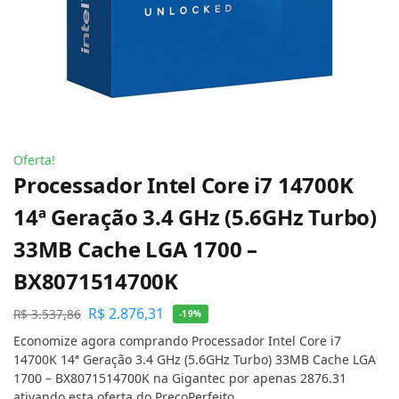
Oferta!
Processador Intel Core i7 14700K
14ª Geração 3.4 GHz (5.6GHz Turbo)
33MB Cache LGA 1700 –
BX8071514700K
R$
2.876,31
R$
3.537,86
-19%
Economize agora comprando Processador Intel Core i7
14700K 14ª Geração 3.4 GHz (5.6GHz Turbo) 33MB Cache LGA
1700 – BX8071514700K na Gigantec por apenas 2876.31
ativando esta oferta do PreçoPerfeito.