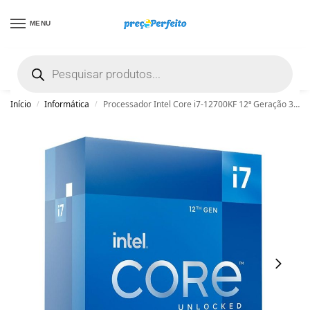
MENU
não encontrou uma boa promoção? Peça
ajuda grátis clicando aqui
Início
Informática
Processador Intel Core i7-12700KF 12ª Geração 3.6GHz (5.2GHz Max Turbo) Cache 25MB LGA 1700 S/ Vídeo Integrado – BX8071512700KF
/
/