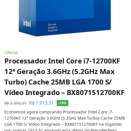
Oferta!
Processador Intel Core i7-12700KF
12ª Geração 3.6GHz (5.2GHz Max
Turbo) Cache 25MB LGA 1700 S/
Vídeo Integrado – BX8071512700KF
R$
1.913,31
R$
2.353,37
-19%
Economize agora comprando Processador Intel Core i7-
12700KF 12ª Geração 3.6GHz (5.2GHz Max Turbo) Cache 25MB
LGA 1700 S/ Vídeo Integrado – BX8071512700KF na Gigantec
por apenas 1913.31 ativando esta oferta do PreçoPerfeito.