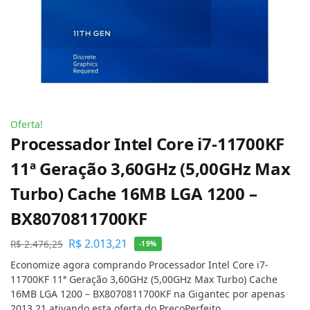
Oferta!
Processador Intel Core i7-11700KF
11ª Geração 3,60GHz (5,00GHz Max
Turbo) Cache 16MB LGA 1200 –
BX8070811700KF
R$
2.013,21
R$
2.476,25
-19%
Economize agora comprando Processador Intel Core i7-
11700KF 11ª Geração 3,60GHz (5,00GHz Max Turbo) Cache
16MB LGA 1200 – BX8070811700KF na Gigantec por apenas
2013.21 ativando esta oferta do PreçoPerfeito.