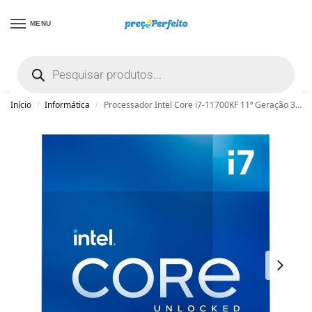
MENU
não encontrou uma boa promoção? Peça
ajuda grátis clicando aqui
Início
Informática
Processador Intel Core i7-11700KF 11ª Geração 3,60GHz (5,00GHz Max Turbo) Cache 16MB LGA 1200 – BX8070811700KF
/
/