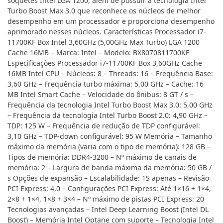
soquetes Intel LGA 1200, além de possuir a tecnologia Intel
Turbo Boost Max 3.0 que reconhece os núcleos de melhor
desempenho em um processador e proporciona desempenho
aprimorado nesses núcleos. Características Processador i7-
11700KF Box Intel 3,60GHz (5,00GHz Max Turbo) LGA 1200
Cache 16MB – Marca: Intel – Modelo: BX8070811700KF
Especificações Processador i7-11700KF Box 3,60GHz Cache
16MB Intel CPU – Núcleos: 8 – Threads: 16 – Frequência Base:
3,60 GHz – Frequência turbo máxima: 5,00 GHz – Cache: 16
MB Intel Smart Cache – Velocidade do ônibus: 8 GT / s –
Frequência da tecnologia Intel Turbo Boost Max 3.0: 5,00 GHz
– Frequência da tecnologia Intel Turbo Boost 2.0: 4,90 GHz –
TDP: 125 W – Frequência de redução de TDP configurável:
3,10 GHz – TDP-down configurável: 95 W Memória – Tamanho
máximo da memória (varia com o tipo de memória): 128 GB –
Tipos de memória: DDR4-3200 – Nº máximo de canais de
memória: 2 – Largura de banda máxima da memória: 50 GB /
s Opções de expansão – Escalabilidade: 1S apenas – Revisão
PCI Express: 4,0 – Configurações PCI Express: Até 1×16 + 1×4,
2×8 + 1×4, 1×8 + 3×4 – Nº máximo de pistas PCI Express: 20
Tecnologias avançadas – Intel Deep Learning Boost (Intel DL
Boost) – Memória Intel Optane com suporte – Tecnologia Intel