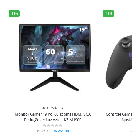
-13%
-13%
INFORMÁTICA
Monitor Gamer 19 Pol 60Hz 5ms HDMI VGA
Controle Gami
Redução de Luz Azul – KZ-M1900
Ajust
R$
261,90
R$
301,18