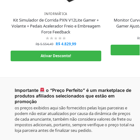
INFORMÁTICA
Kit Simulador de Corrida PXN V12Lite Gamer +
Monitor Curvo
Volante + Pedais Acelerador Freio e Embreagem
Gamer Ajust
Force Feedback
R
R$
4.829,99
R$
5.554,49
Ativar Desconto!
Importante
o “Preço Perfeito” é um marketplace de
produtos afiliados selecionados que estão em
promoção
os preços exibidos aqui são fornecidos pelas lojas parceiras e
podem não estar atualizados por causa da dinâmica de preços
de cada anunciante, também não considera valores de frete ou
impostos adicionais, portanto, sempre verifique o preço total na
loja parceira antes de finalizar seu pedido.