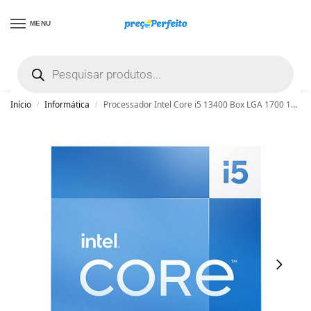
MENU
não encontrou uma boa promoção? Peça
ajuda grátis clicando aqui
Início
Informática
Processador Intel Core i5 13400 Box LGA 1700 10 Cores 16 Threads 20MB Cache – BX8071513400
/
/