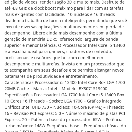
edição de vídeos, renderização 3D e muito mais. Desfrute de
até 4,8 GHz de clock boost máximo para lidar com as tarefas
mais exigentes com facilidade. 10 núcleos e 16 threads
dividem o trabalho de forma inteligente, permitindo que você
execute diversas aplicações simultaneamente sem perda de
desempenho. Libere ainda mais desempenho com a última
geração de memória DDR5, oferecendo largura de banda
superior e menor latência. O Processador Intel Core i5 13400
é a escolha ideal para gamers, criadores de conteúdo,
profissionais e usuários que buscam o melhor em
desempenho e multitarefas. Invista em um processador que
te acompanha em seus desafios e te permite alcançar novos
patamares de produtividade e entretenimento.
Características Processador i5 13400 Intel Core Box LGA 1700
20MB Cache – Marca: Intel – Modelo: BX8071513400
Especificações Processador LGA 1700 Intel Core i5 13400 Box
10 Cores 16 Threads – Socket: LGA 1700 – Gráfico integrado:
Gráficos Intel UHD 730 – Núcleos: 10-Core (6P+4E) – Threads:
16 – Revisão PCI express: 5.0 – Número máximo de pistas PCI
Express: 20 – Potência base do processador: 65W – Potência
turbo máxima: 148W Frequência base – Frequência básica do
P-core: 2.5GHz – Frequência básica do E-core: 1.8GHz