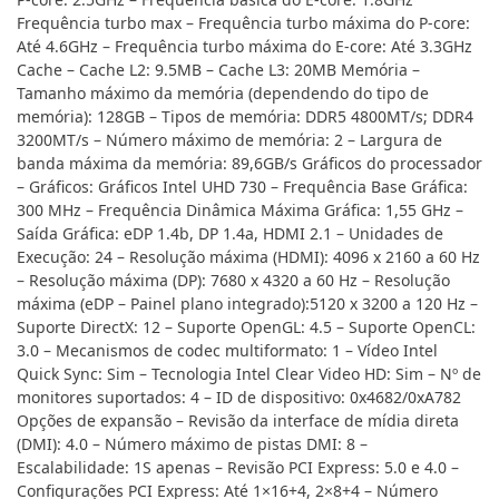
Frequência turbo max – Frequência turbo máxima do P-core:
Até 4.6GHz – Frequência turbo máxima do E-core: Até 3.3GHz
Cache – Cache L2: 9.5MB – Cache L3: 20MB Memória –
Tamanho máximo da memória (dependendo do tipo de
memória): 128GB – Tipos de memória: DDR5 4800MT/s; DDR4
3200MT/s – Número máximo de memória: 2 – Largura de
banda máxima da memória: 89,6GB/s Gráficos do processador
– Gráficos: Gráficos Intel UHD 730 – Frequência Base Gráfica:
300 MHz – Frequência Dinâmica Máxima Gráfica: 1,55 GHz –
Saída Gráfica: eDP 1.4b, DP 1.4a, HDMI 2.1 – Unidades de
Execução: 24 – Resolução máxima (HDMI): 4096 x 2160 a 60 Hz
– Resolução máxima (DP): 7680 x 4320 a 60 Hz – Resolução
máxima (eDP – Painel plano integrado):5120 x 3200 a 120 Hz –
Suporte DirectX: 12 – Suporte OpenGL: 4.5 – Suporte OpenCL:
3.0 – Mecanismos de codec multiformato: 1 – Vídeo Intel
Quick Sync: Sim – Tecnologia Intel Clear Video HD: Sim – Nº de
monitores suportados: 4 – ID de dispositivo: 0x4682/0xA782
Opções de expansão – Revisão da interface de mídia direta
(DMI): 4.0 – Número máximo de pistas DMI: 8 –
Escalabilidade: 1S apenas – Revisão PCI Express: 5.0 e 4.0 –
Configurações PCI Express: Até 1×16+4, 2×8+4 – Número