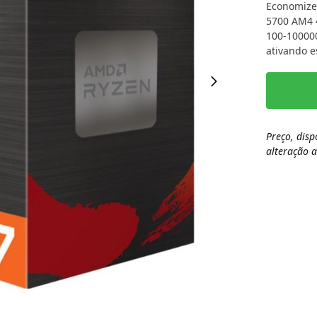
Economize
5700 AM4 
100-10000
ativando e
Preço, disp
alteração 