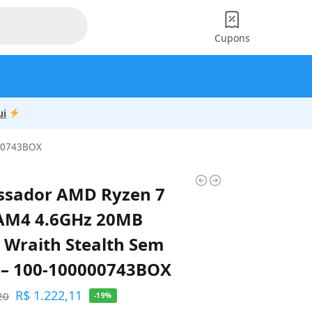
Cupons
ui
000743BOX
ssador AMD Ryzen 7
AM4 4.6GHz 20MB
 Wraith Stealth Sem
 – 100-100000743BOX
R$
1.222,11
20
-19%