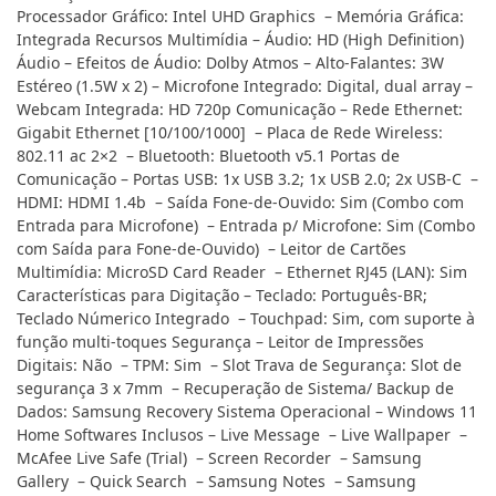
Processador Gráfico: Intel UHD Graphics – Memória Gráfica:
Integrada Recursos Multimídia – Áudio: HD (High Definition)
Áudio – Efeitos de Áudio: Dolby Atmos – Alto-Falantes: 3W
Estéreo (1.5W x 2) – Microfone Integrado: Digital, dual array –
Webcam Integrada: HD 720p Comunicação – Rede Ethernet:
Gigabit Ethernet [10/100/1000] – Placa de Rede Wireless:
802.11 ac 2×2 – Bluetooth: Bluetooth v5.1 Portas de
Comunicação – Portas USB: 1x USB 3.2; 1x USB 2.0; 2x USB-C –
HDMI: HDMI 1.4b – Saída Fone-de-Ouvido: Sim (Combo com
Entrada para Microfone) – Entrada p/ Microfone: Sim (Combo
com Saída para Fone-de-Ouvido) – Leitor de Cartões
Multimídia: MicroSD Card Reader – Ethernet RJ45 (LAN): Sim
Características para Digitação – Teclado: Português-BR;
Teclado Númerico Integrado – Touchpad: Sim, com suporte à
função multi-toques Segurança – Leitor de Impressões
Digitais: Não – TPM: Sim – Slot Trava de Segurança: Slot de
segurança 3 x 7mm – Recuperação de Sistema/ Backup de
Dados: Samsung Recovery Sistema Operacional – Windows 11
Home Softwares Inclusos – Live Message – Live Wallpaper –
McAfee Live Safe (Trial) – Screen Recorder – Samsung
Gallery – Quick Search – Samsung Notes – Samsung