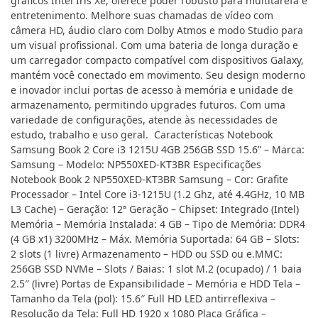
gráficos Intel Iris Xe, oferece poder robusto para multitarefa e
entretenimento. Melhore suas chamadas de vídeo com
câmera HD, áudio claro com Dolby Atmos e modo Studio para
um visual profissional. Com uma bateria de longa duração e
um carregador compacto compatível com dispositivos Galaxy,
mantém você conectado em movimento. Seu design moderno
e inovador inclui portas de acesso à memória e unidade de
armazenamento, permitindo upgrades futuros. Com uma
variedade de configurações, atende às necessidades de
estudo, trabalho e uso geral. Características Notebook
Samsung Book 2 Core i3 1215U 4GB 256GB SSD 15.6” – Marca:
Samsung – Modelo: NP550XED-KT3BR Especificações
Notebook Book 2 NP550XED-KT3BR Samsung – Cor: Grafite
Processador – Intel Core i3-1215U (1.2 Ghz, até 4.4GHz, 10 MB
L3 Cache) – Geração: 12ª Geração – Chipset: Integrado (Intel)
Memória – Memória Instalada: 4 GB – Tipo de Memória: DDR4
(4 GB x1) 3200MHz – Máx. Memória Suportada: 64 GB – Slots:
2 slots (1 livre) Armazenamento – HDD ou SSD ou e.MMC:
256GB SSD NVMe – Slots / Baias: 1 slot M.2 (ocupado) / 1 baia
2.5″ (livre) Portas de Expansibilidade – Memória e HDD Tela –
Tamanho da Tela (pol): 15.6″ Full HD LED antirreflexiva –
Resolução da Tela: Full HD 1920 x 1080 Placa Gráfica –