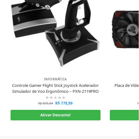
INFORMÁTICA
Controle Gamer Flight Stick Joystick Acelerador
Placa de Víd
Simulador de Voo Ergonômico – PXN-2119PRO
R$
778,99
R$
895,84
Ativar Desconto!