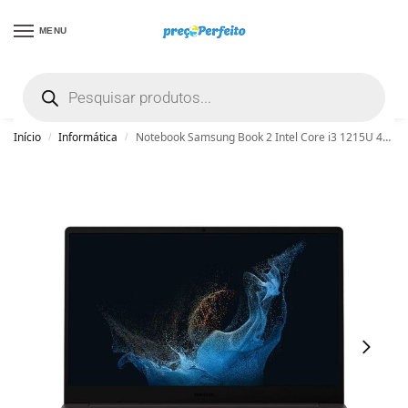
MENU
não encontrou uma boa promoção? Peça
ajuda grátis clicando aqui
Início
Informática
Notebook Samsung Book 2 Intel Core i3 1215U 4GB DDR4 256GB SSD 15.6” Full HD Windows 11 Home – Grafite
/
/