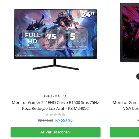
INFORMÁTICA
Monitor Gamer 24’’ FHD Curvo R1500 5ms 75Hz
Monitor Gamer
Kozz Redução Luz Azul – KZ-M2405C
VGA Cont
R$
557,90
R$
641,58
Ativar Desconto!