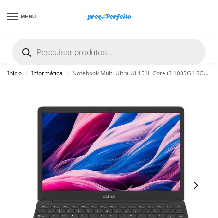
MENU
não encontrou uma boa promoção? Peça
ajuda grátis clicando aqui
Início
Informática
Notebook Multi Ultra UL151L Core i3 1005G1 8GB DDR4 256GB SSD 14.1” Windows 11 Pro – Preto
/
/