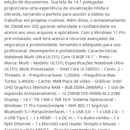
edição de documentos. Sua tela de 14.1 polegadas
proporciona uma experiência de visualização nítida e
vibrante, tornando-o perfeito para assistir a vídeos ou
trabalhar em projetos criativos. Além disso, o armazenamento
de 256GB em SSD garante velocidade e confiabilidade no
acesso aos seus arquivos e aplicativos. Com o Windows 11 Pro
pré-instalado, você terá acesso a recursos avançados de
segurança e produtividade, tornando-o adequado para uso
profissional. desempenho e portabilidade. Características
Notebook Multi Ultra UL151L Core i3 8GB 14.1” – Preto –
Marca: Multi – Modelo: UL151L Especificações Notebook Ultra
UL151L Multi Processador – Intel Core i3-1005G1 – Cores: 2 –
Threads: 4 – Frequência base: 1,20GHz – Frequência Max
Turbo: 3,40GHz – Cache: 4MB Placa de vídeo – Gráficos: Intel
UHD Graphics Memória RAM – 8GB DDR4 2666Mhz – 1 slot de
expansão Armazenamento – 1x 256GB SSD NVMe M.2 2280
Display – 14.1″ TN 1366 x 768 16:9 Sistema Operacional –
Windows 11 Pro Conectividade – WiFi 802.11 b/g/n/ac –
Bluetooth 5.1 Portas/Interfaces – 1 x USB 3.0 – 1 x USB 2.0 – 1
x USB Tipo C – 1 x HDMI – 1 x DC-in – 1 x Áudio combo – 1 x
RJ45 Ethernet – 1 x MicroSD card reader Teclado e Mouse –
Teclado padrão ABNT2 – Teclado com proteção contra