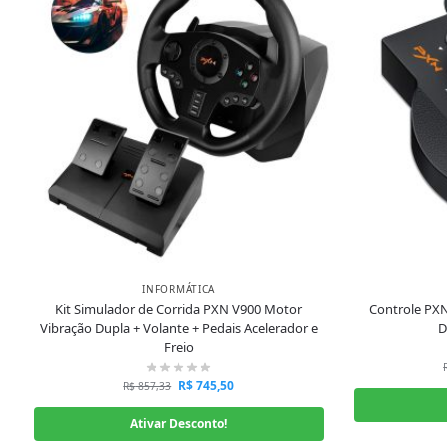
INFORMÁTICA
Kit Simulador de Corrida PXN V900 Motor
Controle PXN
Vibração Dupla + Volante + Pedais Acelerador e
D
Freio
R$
745,50
R$
857,33
Ativar Desconto!