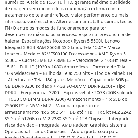
numérico. A tela de 15.6” Full HD, garante máxima qualidade
de imagem sem incomodo da iluminação externa com o
tratamento de tela antirreflexo. Maior performance ou mais
silencioso: você escolhe. Alterne com um atalho com as teclas
FN+Q entre os modos de funcionamento para ter
desempenho máximo ou silencioso e garantir a economia de
bateria. Especificações Notebook Ryzen 5 5500U Lenovo
Ideapad 3 8GB RAM 256GB SSD Linux Tela 15,6” – Marca:
Lenovo – Modelo: 82MFS00100 Processador – AMD Ryzen 5
5500U – Cache: 3MB L2 / 8MB L3 – Velocidade: 2.10GHz Tela –
15.6″ – Full HD (1920 x 1080) Antirreflexo – Formato de Tela:
16:9 widescreen – Brilho da Tela: 250 nits – Tipo de Painel: TN
– Abertura de Tela: 180 graus Memória – Capacidade 8GB (4
GB DDR4-3200 soldado + 4GB SO-DIMM DDR4-3200) – Tipo:
DDR4 – Frequênncia: 3200 – Expansível até 20GB (4GB soldado
+ 16GB SO-DIMM DDR4-3200) Armazenamento – 1 x SSD de
256GB PCIe NVMe M.2 – Máxima expansão de
armazenamento: 1x Slot 2.5″” HDD até 1TB + 1x Slot M.2 2242
SSD até 512GB ou M.2 2280 SSD até 1TB Chipset – Integrado
Placa de vídeo – Integrada: AMD Radeon Graphics Sistema
Operacional – Linux Conexões – Áudio (porta cobo para
headset/headphone): 1 – USB (3.2) Gen 1: 1 – USB (2.0): 1 –