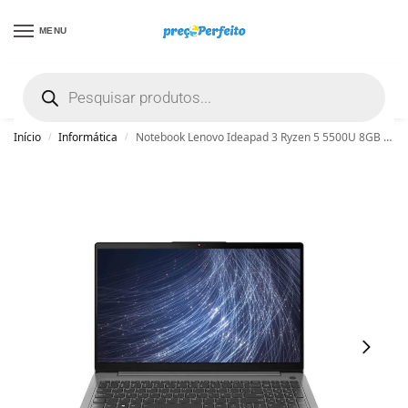
MENU
não encontrou uma boa promoção? Peça
ajuda grátis clicando aqui
Início
Informática
Notebook Lenovo Ideapad 3 Ryzen 5 5500U 8GB RAM 256GB SSD Linux – 82MFS00100
/
/