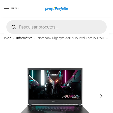
MENU
não encontrou uma boa promoção? Peça
ajuda grátis clicando aqui
Início
Informática
Notebook Gigabyte Aorus 15 Intel Core i5 12500H DDR5 8GB SSD 512GB RTX 4050 6GB Win 11 – Preto
/
/