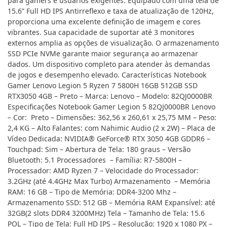
para gamers e usuários exigentes. Equipado com uma tela de
15.6” Full HD IPS Antirreflexo e taxa de atualização de 120Hz,
proporciona uma excelente definição de imagem e cores
vibrantes. Sua capacidade de suportar até 3 monitores
externos amplia as opções de visualização. O armazenamento
SSD PCIe NVMe garante maior segurança ao armazenar
dados. Um dispositivo completo para atender às demandas
de jogos e desempenho elevado. Características Notebook
Gamer Lenovo Legion 5 Ryzen 7 5800H 16GB 512GB SSD
RTX3050 4GB – Preto – Marca: Lenovo – Modelo: 82QJ0000BR
Especificações Notebook Gamer Legion 5 82QJ0000BR Lenovo
– Cor: Preto – Dimensões: 362,56 x 260,61 x 25,75 MM – Peso:
2,4 KG – Alto Falantes: com Nahimic Audio (2 x 2W) – Placa de
Vídeo Dedicada: NVIDIA® GeForce® RTX 3050 4GB GDDR6 –
Touchpad: Sim – Abertura de Tela: 180 graus – Versão
Bluetooth: 5.1 Processadores – Família: R7-5800H –
Processador: AMD Ryzen 7 – Velocidade do Processador:
3.2GHz (até 4.4GHz Max Turbo) Armazenamento – Memória
RAM: 16 GB – Tipo de Memória: DDR4-3200 Mhz –
Armazenamento SSD: 512 GB – Memória RAM Expansível: até
32GB(2 slots DDR4 3200MHz) Tela – Tamanho de Tela: 15.6
POL – Tipo de Tela: Full HD IPS – Resolução: 1920 x 1080 PX –