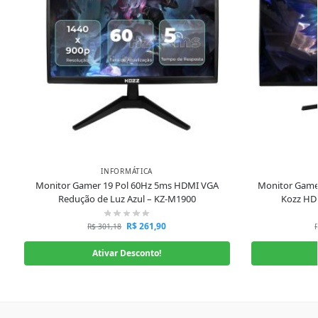
INFORMÁTICA
Monitor Gamer 19 Pol 60Hz 5ms HDMI VGA
Monitor Game
Redução de Luz Azul – KZ-M1900
Kozz HD
R$
261,90
R$
301,18
Ativar Desconto!