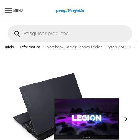
MENU
não encontrou uma boa promoção? Peça
ajuda grátis clicando aqui
Início
Informática
Notebook Gamer Lenovo Legion 5 Ryzen 7 5800H 16GB 512GB SSD RTX3050 4GB 15.6″ FHD Windows 11 Home – Preto
/
/