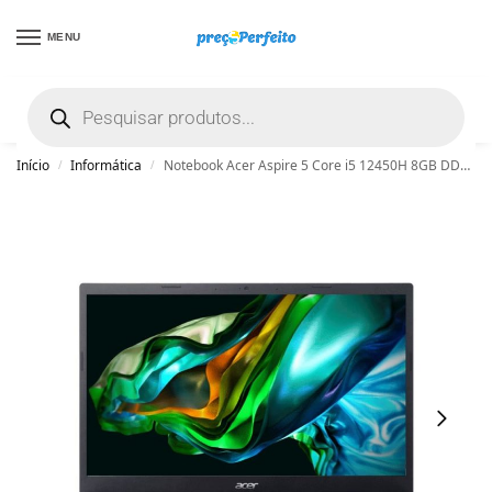
MENU
não encontrou uma boa promoção? Peça
ajuda grátis clicando aqui
Início
Informática
Notebook Acer Aspire 5 Core i5 12450H 8GB DDR4 256GB SSD 15.6” FHD Windows 11 Home – Cinza
/
/