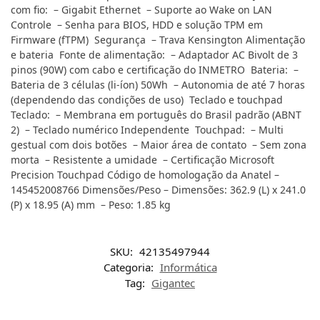
com fio: – Gigabit Ethernet – Suporte ao Wake on LAN
Controle – Senha para BIOS, HDD e solução TPM em
Firmware (fTPM) Segurança – Trava Kensington Alimentação
e bateria Fonte de alimentação: – Adaptador AC Bivolt de 3
pinos (90W) com cabo e certificação do INMETRO Bateria: –
Bateria de 3 células (li-íon) 50Wh – Autonomia de até 7 horas
(dependendo das condições de uso) Teclado e touchpad
Teclado: – Membrana em português do Brasil padrão (ABNT
2) – Teclado numérico Independente Touchpad: – Multi
gestual com dois botões – Maior área de contato – Sem zona
morta – Resistente a umidade – Certificação Microsoft
Precision Touchpad Código de homologação da Anatel –
145452008766 Dimensões/Peso – Dimensões: 362.9 (L) x 241.0
(P) x 18.95 (A) mm – Peso: 1.85 kg
SKU:
42135497944
Categoria:
Informática
Tag:
Gigantec