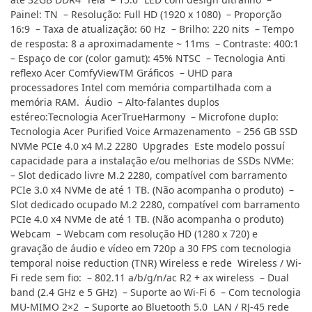
Painel: TN – Resolução: Full HD (1920 x 1080) – Proporção
16:9 – Taxa de atualização: 60 Hz – Brilho: 220 nits – Tempo
de resposta: 8 a aproximadamente ~ 11ms – Contraste: 400:1
– Espaço de cor (color gamut): 45% NTSC – Tecnologia Anti
reflexo Acer ComfyViewTM Gráficos – UHD para
processadores Intel com memória compartilhada com a
memória RAM. Áudio – Alto-falantes duplos
estéreo:Tecnologia AcerTrueHarmony – Microfone duplo:
Tecnologia Acer Purified Voice Armazenamento – 256 GB SSD
NVMe PCIe 4.0 x4 M.2 2280 Upgrades Este modelo possuí
capacidade para a instalação e/ou melhorias de SSDs NVMe:
– Slot dedicado livre M.2 2280, compatível com barramento
PCIe 3.0 x4 NVMe de até 1 TB. (Não acompanha o produto) –
Slot dedicado ocupado M.2 2280, compatível com barramento
PCIe 4.0 x4 NVMe de até 1 TB. (Não acompanha o produto)
Webcam – Webcam com resolução HD (1280 x 720) e
gravação de áudio e vídeo em 720p a 30 FPS com tecnologia
temporal noise reduction (TNR) Wireless e rede Wireless / Wi-
Fi rede sem fio: – 802.11 a/b/g/n/ac R2 + ax wireless – Dual
band (2.4 GHz e 5 GHz) – Suporte ao Wi-Fi 6 – Com tecnologia
MU-MIMO 2×2 – Suporte ao Bluetooth 5.0 LAN / RJ-45 rede