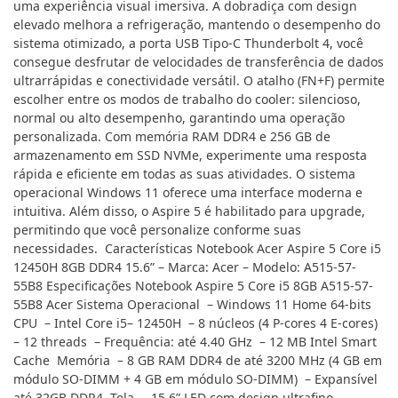
uma experiência visual imersiva. A dobradiça com design
elevado melhora a refrigeração, mantendo o desempenho do
sistema otimizado, a porta USB Tipo-C Thunderbolt 4, você
consegue desfrutar de velocidades de transferência de dados
ultrarrápidas e conectividade versátil. O atalho (FN+F) permite
escolher entre os modos de trabalho do cooler: silencioso,
normal ou alto desempenho, garantindo uma operação
personalizada. Com memória RAM DDR4 e 256 GB de
armazenamento em SSD NVMe, experimente uma resposta
rápida e eficiente em todas as suas atividades. O sistema
operacional Windows 11 oferece uma interface moderna e
intuitiva. Além disso, o Aspire 5 é habilitado para upgrade,
permitindo que você personalize conforme suas
necessidades. Características Notebook Acer Aspire 5 Core i5
12450H 8GB DDR4 15.6” – Marca: Acer – Modelo: A515-57-
55B8 Especificações Notebook Aspire 5 Core i5 8GB A515-57-
55B8 Acer Sistema Operacional – Windows 11 Home 64-bits
CPU – Intel Core i5– 12450H – 8 núcleos (4 P-cores 4 E-cores)
– 12 threads – Frequência: até 4.40 GHz – 12 MB Intel Smart
Cache Memória – 8 GB RAM DDR4 de até 3200 MHz (4 GB em
módulo SO-DIMM + 4 GB em módulo SO-DIMM) – Expansível
até 32GB DDR4 Tela – 15.6” LED com design ultrafino –