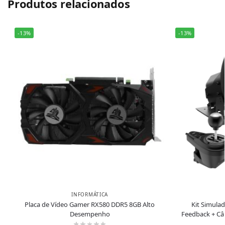
Produtos relacionados
-13%
-13%
INFORMÁTICA
Placa de Vídeo Gamer RX580 DDR5 8GB Alto
Kit Simula
Desempenho
Feedback + Câm