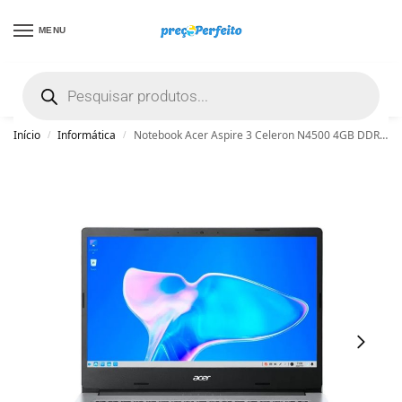
MENU
não encontrou uma boa promoção? Peça
ajuda grátis clicando aqui
Início
Informática
Notebook Acer Aspire 3 Celeron N4500 4GB DDR4 SSD 128GB Linux Gutta Full HD 14” – Prata
/
/