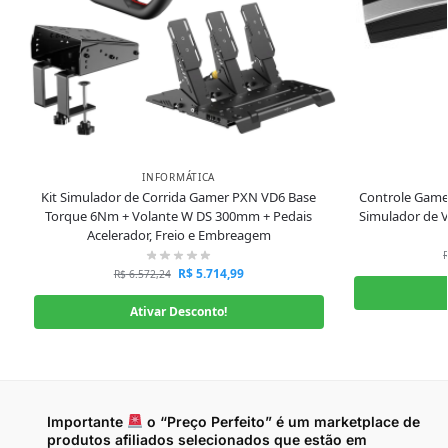
INFORMÁTICA
Kit Simulador de Corrida Gamer PXN VD6 Base
Controle Gamer
Torque 6Nm + Volante W DS 300mm + Pedais
Simulador de 
Acelerador, Freio e Embreagem
R$
5.714,99
R$
6.572,24
Ativar Desconto!
Importante
o “Preço Perfeito” é um marketplace de
produtos afiliados selecionados que estão em