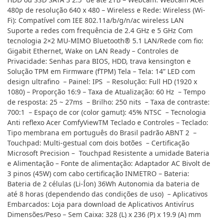
480p de resolução 640 x 480 – Wireless e Rede: Wireless (Wi-
Fi): Compatível com IEE 802.11a/b/g/n/ac wireless LAN
Suporte a redes com frequência de 2.4 GHz e 5 GHz Com
tecnologia 2×2 MU-MIMO Bluetooth® 5.1 LAN/Rede com fio:
Gigabit Ethernet, Wake on LAN Ready – Controles de
Privacidade: Senhas para BIOS, HDD, trava kensington e
Solução TPM em Firmware (fTPM) Tela – Tela: 14” LED com
design ultrafino – Painel: IPS – Resolução: Full HD (1920 x
1080) – Proporção 16:9 – Taxa de Atualização: 60 Hz – Tempo
de resposta: 25 ~ 27ms – Brilho: 250 nits – Taxa de contraste:
700:1 – Espaço de cor (color gamut): 45% NTSC – Tecnologia
Anti reflexo Acer ComfyViewTM Teclado e Controles – Teclado:
Tipo membrana em português do Brasil padrão ABNT 2 –
Touchpad: Multi-gestual com dois botões – Certificação
Microsoft Precision – Touchpad Resistente a umidade Bateria
e Alimentação – Fonte de alimentação: Adaptador AC Bivolt de
3 pinos (45W) com cabo certificação INMETRO – Bateria:
Bateria de 2 células (Li-Íon) 36Wh Autonomia da bateria de
até 8 horas (dependendo das condições de uso) – Aplicativos
Embarcados: Loja para download de Aplicativos Antivírus
Dimensões/Peso – Sem Caixa: 328 (L) x 236 (P) x 19.9 (A) mm