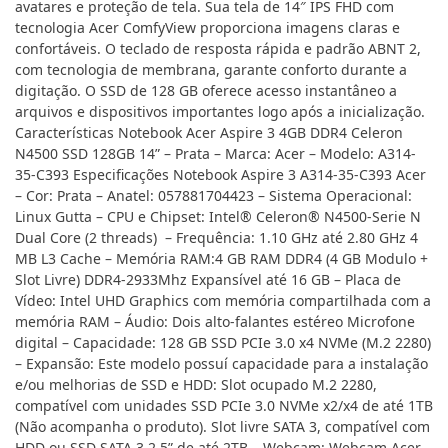
avatares e proteção de tela. Sua tela de 14″ IPS FHD com
tecnologia Acer ComfyView proporciona imagens claras e
confortáveis. O teclado de resposta rápida e padrão ABNT 2,
com tecnologia de membrana, garante conforto durante a
digitação. O SSD de 128 GB oferece acesso instantâneo a
arquivos e dispositivos importantes logo após a inicialização.
Características Notebook Acer Aspire 3 4GB DDR4 Celeron
N4500 SSD 128GB 14” – Prata – Marca: Acer – Modelo: A314-
35-C393 Especificações Notebook Aspire 3 A314-35-C393 Acer
– Cor: Prata – Anatel: 057881704423 – Sistema Operacional:
Linux Gutta – CPU e Chipset: Intel® Celeron® N4500-Serie N
Dual Core (2 threads) – Frequência: 1.10 GHz até 2.80 GHz 4
MB L3 Cache – Memória RAM:4 GB RAM DDR4 (4 GB Modulo +
Slot Livre) DDR4-2933Mhz Expansível até 16 GB – Placa de
Vídeo: Intel UHD Graphics com memória compartilhada com a
memória RAM – Áudio: Dois alto-falantes estéreo Microfone
digital – Capacidade: 128 GB SSD PCIe 3.0 x4 NVMe (M.2 2280)
– Expansão: Este modelo possuí capacidade para a instalação
e/ou melhorias de SSD e HDD: Slot ocupado M.2 2280,
compatível com unidades SSD PCIe 3.0 NVMe x2/x4 de até 1TB
(Não acompanha o produto). Slot livre SATA 3, compatível com
HDD ou SSD SATA 3 2.5” de até 2TB – Webcam: Webcam Acer