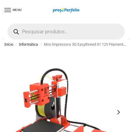
MENU
não encontrou uma boa promoção? Peça
ajuda grátis clicando aqui
Início
Informática
Mini Impressora 3D Easythreed X1 12V Filamento Alta Precisão – ED-X1
/
/