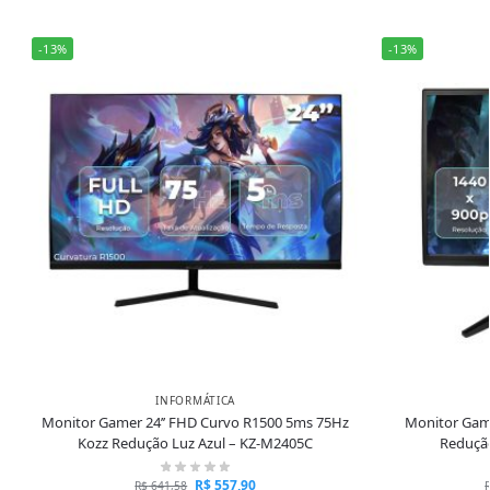
-13%
-13%
INFORMÁTICA
Monitor Gamer 24’’ FHD Curvo R1500 5ms 75Hz
Monitor Gam
Kozz Redução Luz Azul – KZ-M2405C
Redução
R$
557,90
R$
641,58