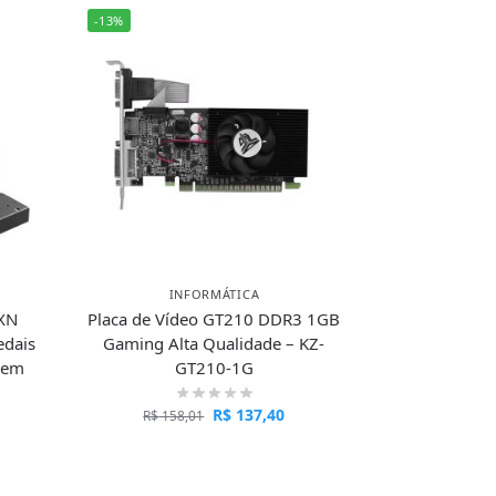
-13%
INFORMÁTICA
PXN
Placa de Vídeo GT210 DDR3 1GB
edais
Gaming Alta Qualidade – KZ-
gem
GT210-1G
R$
137,40
R$
158,01