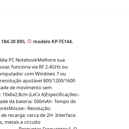
s 184.38 BRL
modelo KP-TE144.
mídia PC NotebookMelhore sua
usar, funciona via RF 2.4GHz ou
no computador com Windows 7 ou
 resolução ajustável 800/1200/1600
erdade de movimento sem
 10x6x2,8cm (LxCx A)Especificações:-
dade da bateria: 500mAh- Tempo de
ioresMouse:- Resolução:
e recarga: cerca de 2H- Interface:
 metais e circuito
 – – – – Perguntas Frequentes:1. O