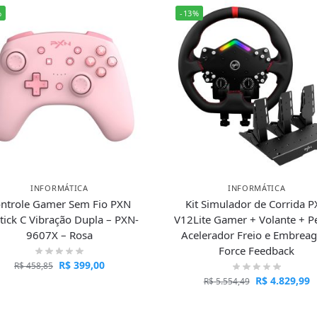
%
-13%
INFORMÁTICA
INFORMÁTICA
ntrole Gamer Sem Fio PXN
Kit Simulador de Corrida 
tick C Vibração Dupla – PXN-
V12Lite Gamer + Volante + P
9607X – Rosa
Acelerador Freio e Embrea
Force Feedback
R$
399,00
R$
458,85
R$
4.829,99
R$
5.554,49