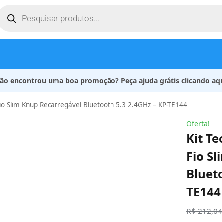
ão encontrou uma boa promoção? Peça
ajuda grátis clicando aq
io Slim Knup Recarregável Bluetooth 5.3 2.4GHz – KP-TE144
Oferta!
Kit T
Fio S
Blueto
TE144
R$
212,0