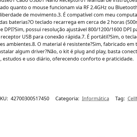
eclado quanto o mouse funcionam via RF 2.4GHz ou Bluetooth
 liberdade de movimento.3. É compatível com meu compu
 das baterias?O teclado recarrega em cerca de 2 horas (5
 DPI?Sim, possui resolução ajustável 800/1200/1600 DPI para
ceptor USB para conexão rápida.7. É portátil?Sim, o tecl
ntes ambientes.8. O material é resistente?Sim, fabricado e
nstalar algum driver?Não, o kit é plug and play, basta conec
 estudos e uso diário, oferecendo conforto e praticidade.
SKU:
42700300517450
Categoria:
Informática
Tag:
Cell