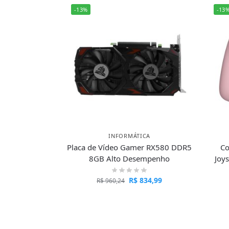
-13%
-13
INFORMÁTICA
Placa de Vídeo Gamer RX580 DDR5
Co
8GB Alto Desempenho
Joys
R$
834,99
R$
960,24