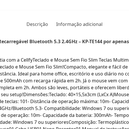
Descrição
Informação adicional
Recarregável Bluetooth 5.3 2.4GHz – KP-TE144 por apena
 com a CellfyTeclado e Mouse Sem Fio Slim Teclas Multi
eclado e Mouse Sem Fio Slim!Compacto, elegante e fácil de 
istância. Ideal para home office, escritório e uso diário 
a de 500mAh com recarga rápida em 2h. Já o mouse vem com
ompleta em 2h. Ambos são leves, portáteis e oferecem lib
 o seu setup!Dimensões:Teclado: 40×15,5x3cm (LxCx A)Mouse:
e teclas: 101- Distância de operação máxima: 10m- Capaci
 2.4GHz/Bluetooth 5.3- Compatibilidade: Windows 7 ou super
de operação: 10m- Capacidade da bateria: 300mAh- Tempo d
idade: Windows 7 ou superioresComposição: Termoplásticos,
use01 Cabo USB01 Nano Receptor01 Manual de instruções –