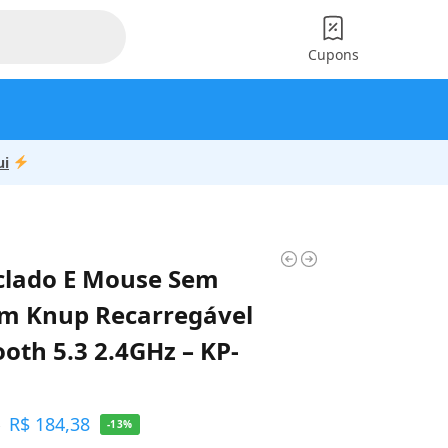
Cupons
ui
eclado E Mouse Sem
lim Knup Recarregável
oth 5.3 2.4GHz – KP-
R$
184,38
4
-13%